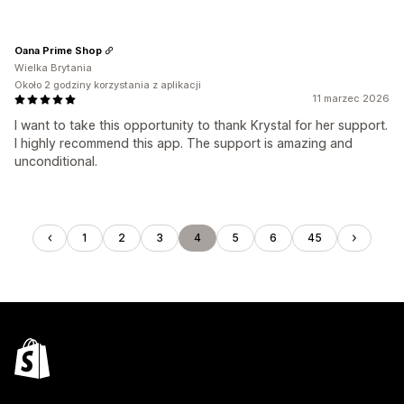
Oana Prime Shop
Wielka Brytania
Około 2 godziny korzystania z aplikacji
11 marzec 2026
I want to take this opportunity to thank Krystal for her support.
I highly recommend this app. The support is amazing and
unconditional.
1
2
3
4
5
6
45