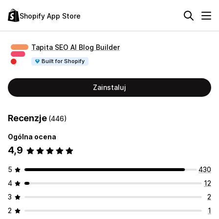
Shopify App Store
Tapita SEO AI Blog Builder
Built for Shopify
Zainstaluj
Recenzje
(446)
Ogólna ocena
4,9
5
430
4
12
3
2
2
1