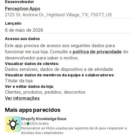
Desenvolvedor
Perception Apps
2125 St. Andrew Dr., Highland Village, TX, 75077, US
Lançado
6 de maio de 2026
Acesso aos dados
Este app precisa de acesso aos seguintes dados para
funcionar em sua loja. Consulte a
política de privacidade
do
desenvolvedor para saber o motivo.
Visualizar dados de clientes:
Dados sensíveis, dados de dispositivo e de atividade
Visualizar dados de membros da equipe e colaboradores:
Titular da loja
Ver e editar dados da loja:
Clientes, produtos, pedidos, descontos
Ver informações
Mais apps parecidos
Shopify Knowledge Base
de 5 estrelas
3,2
(20)
•
Grátis
20 avaliações ao todo
Personalize as FAQs usadas por agentes de IA para responder a
dúvidas dos compradores