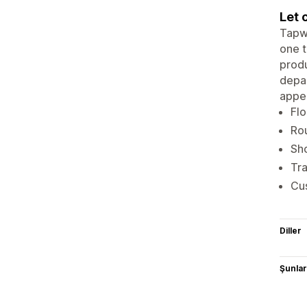
Let 
Tapwa
one t
produ
depar
appea
Flo
Rou
Sho
Tra
Cus
Diller
Şunlarl