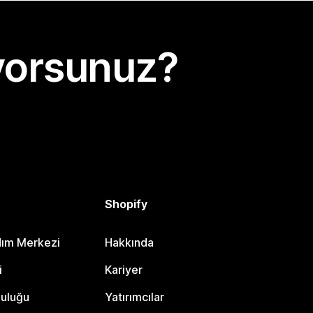
yorsunuz?
Shopify
dım Merkezi
Hakkında
i
Kariyer
luluğu
Yatırımcılar