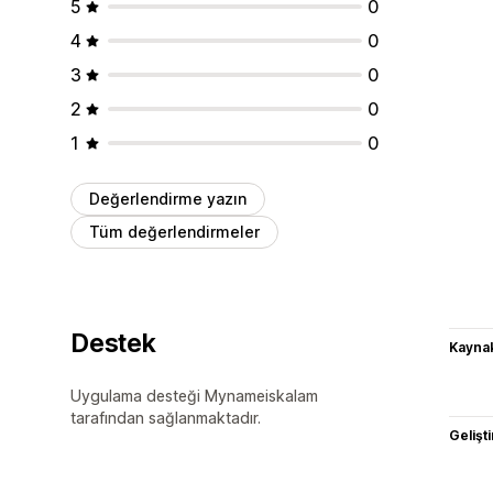
5
0
4
0
3
0
2
0
1
0
Değerlendirme yazın
Tüm değerlendirmeler
Destek
Kaynak
Uygulama desteği Mynameiskalam
tarafından sağlanmaktadır.
Gelişti