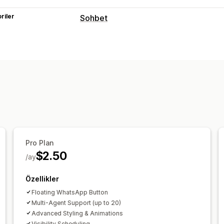
riler
Sohbet
Gerçek zamanlı mesajlaşma
Canlı sohbet
Otomatik yanıtlar
Karşılama
Özelleştirme
Hoş geldiniz mesajları
Sohbet düğmel
Pro Plan
$2.50
/ay
Özellikler
Floating WhatsApp Button
Multi-Agent Support (up to 20)
Advanced Styling & Animations
Visibility Scheduling