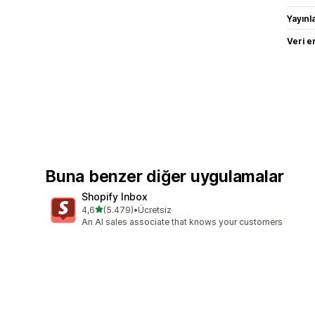
Yayın
Veri e
Buna benzer diğer uygulamalar
Shopify Inbox
5 yıldız üzerinden
4,6
(5.479)
•
Ücretsiz
toplam 5479 değerlendirme
An AI sales associate that knows your customers