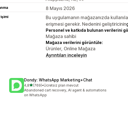
lanma
8 Mayıs 2026
rişimi
Bu uygulamanın mağazanızda kullanılabi
erişmesi gerekir. Nedenini geliştiricinin
Personel ve katkıda bulunan verilerini g
Mağaza sahibi
Mağaza verilerini görüntüle:
Ürünler, Online Mağaza
Ayrıntıları inceleyin
Dondy: WhatsApp Marketing+Chat
5 yıldız üzerinden
4,8
(769)
•
Ücretsiz plan mevcut
toplam 769 değerlendirme
Abandoned cart recovery, AI agent & automations
on WhatsApp