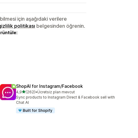
lmesi için aşağıdaki verilere
gizlilik politikası
belgesinden öğrenin.
örüntüle:
ShopAI for Instagram/Facebook
5 yıldız üzerinden
4,9
(262)
•
Ücretsiz plan mevcut
toplam 262 değerlendirme
Sync products to Instagram Direct & Facebook sell with
Chat AI
Built for Shopify