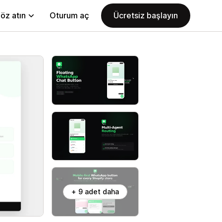
öz atın
Oturum aç
Ücretsiz başlayın
+ 9 adet daha