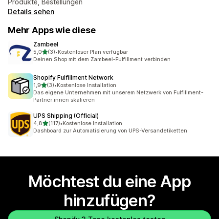
Produkte, Bestellungen
Details sehen
Mehr Apps wie diese
Zambeel
von 5 Sternen
5,0
(3)
•
Kostenloser Plan verfügbar
3 Rezensionen insgesamt
Deinen Shop mit dem Zambeel-Fulfillment verbinden
Shopify Fulfillment Network
von 5 Sternen
1,9
(3)
•
Kostenlose Installation
3 Rezensionen insgesamt
Das eigene Unternehmen mit unserem Netzwerk von Fulfillment-
Partner:innen skalieren
UPS Shipping (Official)
von 5 Sternen
4,8
(117)
•
Kostenlose Installation
117 Rezensionen insgesamt
Dashboard zur Automatisierung von UPS-Versandetiketten
Möchtest du eine App
hinzufügen?