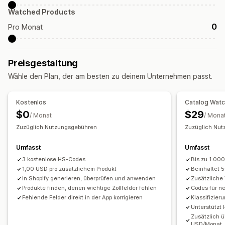
Watched Products
0
Pro Monat
Preisgestaltung
Wähle den Plan, der am besten zu deinem Unternehmen passt.
Kostenlos
Catalog Wat
$0
$29
/ Monat
/ Mona
Zuzüglich Nutzungsgebühren
Zuzüglich Nu
Umfasst
Umfasst
3 kostenlose HS-Codes
Bis zu 1.00
1,00 USD pro zusätzlichem Produkt
Beinhaltet 
In Shopify generieren, überprüfen und anwenden
Zusätzliche
Produkte finden, denen wichtige Zollfelder fehlen
Codes für n
Fehlende Felder direkt in der App korrigieren
Klassifizie
Unterstützt
Zusätzlich 
USD/Monat