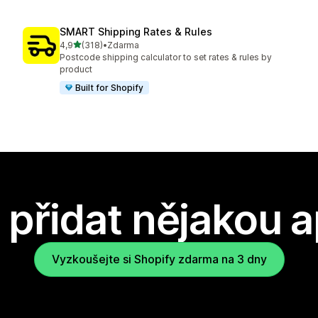
SMART Shipping Rates & Rules
z 5 hvězd
4,9
(318)
•
Zdarma
Celkový počet recenzí: 318
Postcode shipping calculator to set rates & rules by
product
Built for Shopify
přidat nějakou a
Vyzkoušejte si Shopify zdarma na 3 dny