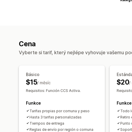
Cena
Vyberte si tarif, který nejlépe vyhovuje vašemu po
Básico
Estánd
$15
$20
/ měsíc
/
Requisitos: Función CCS Activa.
Requisit
Funkce
Funkce
Tarifas propias por comuna y peso
Todo l
Hasta 3 tarifas personalizadas
Retiro
Tiempos de entrega
Punto 
Reglas de envío por región o comuna
Soport