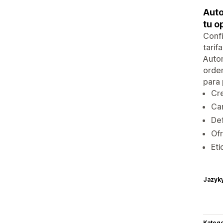
Auto
tu o
Confi
tarif
Autom
orden
para
Cre
Car
Def
Ofr
Eti
Jazyk
Katego