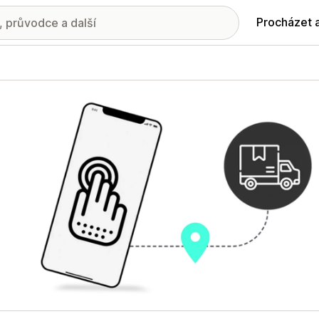
Procházet 
ie propagovaných obrázků