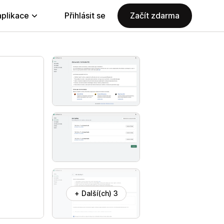
aplikace
Přihlásit se
Začít zdarma
+ Další(ch) 3