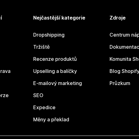
í
Nejčastější kategorie
Zdroje
Dropshipping
Centrum náp
Tržiště
Dokumentace
Recenze produktů
Komunita Sh
rava
Upselling a balíčky
Blog Shopif
E-mailový marketing
Průzkum
erze
SEO
Expedice
Měny a překlad