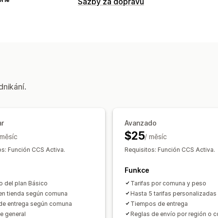
Sazby za dopravu
Výpočet sazeb
Paušální sazba
Na základě dopravce
Na základě rozměrů
Na základě hmot
Přizpůsobení
Datum doručení
Čas doručení
Přejm
dnikání.
ar
Avanzado
$25
 měsíc
/ měsíc
os: Función CCS Activa.
Requisitos: Función CCS Activa.
Funkce
o del plan Básico
Tarifas por comuna y peso
 en tienda según comuna
Hasta 5 tarifas personalizadas
de entrega según comuna
Tiempos de entrega
e general
Reglas de envío por región o 