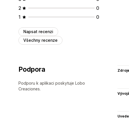
2
0
1
0
Napsat recenzi
Všechny recenze
Podpora
Zdroj
Podporu k aplikaci poskytuje Lobo
Creaciones.
Vývojá
Uvede