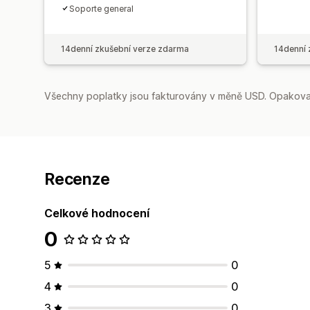
Soporte general
14denní zkušební verze zdarma
14denní 
Všechny poplatky jsou fakturovány v měně USD. Opakovan
Recenze
Celkové hodnocení
0
5
0
4
0
3
0