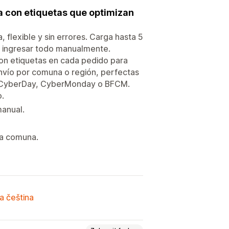
a con etiquetas que optimizan
, flexible y sin errores. Carga hasta 5
n ingresar todo manualmente.
on etiquetas en cada pedido para
envío por comuna o región, perfectas
o CyberDay, CyberMonday o BFCM.
o.
manual.
da comuna.
a čeština