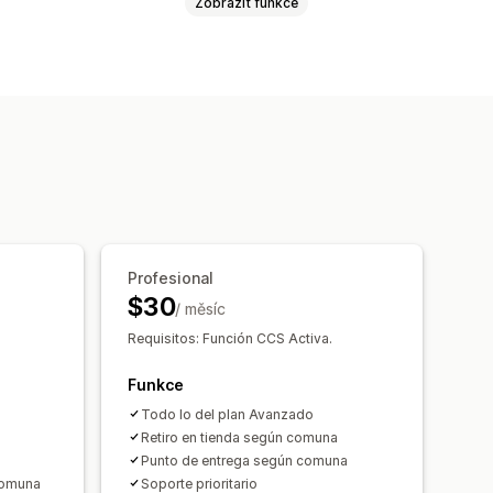
Zobrazit funkce
Na základě zákazníka
nosti
Více zón
enování možností
Vlastní pravidla
Profesional
$30
/ měsíc
Requisitos: Función CCS Activa.
Funkce
Todo lo del plan Avanzado
Retiro en tienda según comuna
Punto de entrega según comuna
comuna
Soporte prioritario