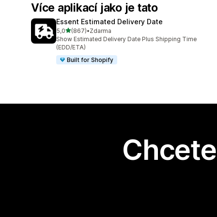
Více aplikací jako je tato
Essent Estimated Delivery Date
z 5 hvězd
5,0
(867)
•
Zdarma
Celkový počet recenzí: 867
Show Estimated Delivery Date Plus Shipping Time
(EDD/ETA)
Built for Shopify
Chcete 