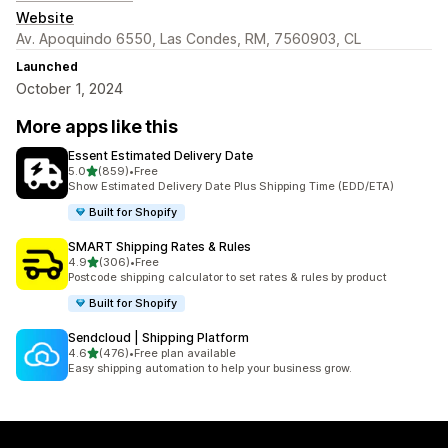
Website
Av. Apoquindo 6550, Las Condes, RM, 7560903, CL
Launched
October 1, 2024
More apps like this
Essent Estimated Delivery Date
out of 5 stars
5.0
(859)
•
Free
859 total reviews
Show Estimated Delivery Date Plus Shipping Time (EDD/ETA)
Built for Shopify
SMART Shipping Rates & Rules
out of 5 stars
4.9
(306)
•
Free
306 total reviews
Postcode shipping calculator to set rates & rules by product
Built for Shopify
Sendcloud | Shipping Platform
out of 5 stars
4.6
(476)
•
Free plan available
476 total reviews
Easy shipping automation to help your business grow.