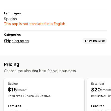
Languages
Spanish
This app is not translated into English
Categories
Shipping rates
Show features
Rate calculation
Flat fee
Carrier-based
Customer-based
Pricing
Dimension-based
Weight-based
Multi-zone
Choose the plan that best fits your business.
Customization
Delivery date
Delivery time
Rename options
Básico
Estándar
Custom rules
$15
$20
/ month
/ mont
Requisitos: Función CCS Activa.
Requisitos: Fu
Features
Features