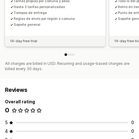
Tarifas propias por comuna y peso
Todo lo del 
Hasta 3 tarifas personalizadas
Retiro en t
Tiempos de entrega
Punto de en
Reglas de envío por región o comuna
Soporte gen
Soporte general
14-day free trial
14-day free tri
All charges are billed in USD. Recurring and usage-based charges are
billed every 30 days.
Reviews
Overall rating
0
5
0
4
0