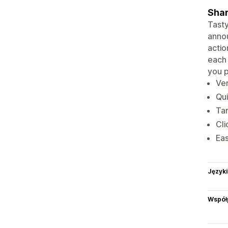
Shar
Tast
annou
actio
each 
you p
Ver
Qui
Tar
Cli
Eas
Języki
Współ