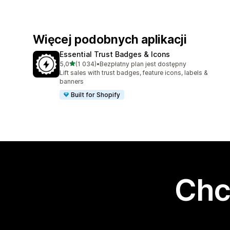
Więcej podobnych aplikacji
Essential Trust Badges & Icons
na 5 gwiazdek
5,0
(1 034)
•
Bezpłatny plan jest dostępny
Łączna liczba recenzji: 1034
Lift sales with trust badges, feature icons, labels &
banners
Built for Shopify
Chc