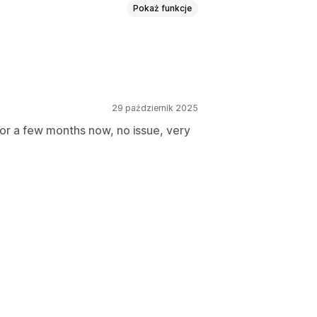
Pokaż funkcje
łoszeniami
29 październik 2025
 wyświetlanie
Linki i przyciski
Tła
S
Emotikony
Wielojęzyczne
for a few months now, no issue, very
ilnych
Planowanie
wanie kampanii
sie rzeczywistym