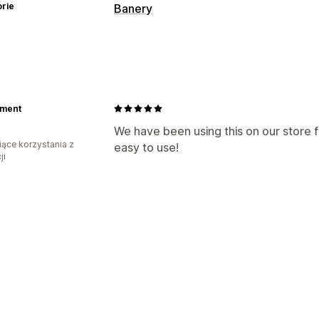
rie
Banery
Typ banera
Pasek ogłoszeń
Pasek z wieloma og
Dostosowanie
ment
Pozycja banera
Animacje
Przypięte
Kolor i czcionka
Niestandardowy CS
We have been using this on our store 
iące korzystania z
easy to use!
Responsywność na urządzeniach mob
ji
Targetowanie geograficzne
Targeto
Targetowanie behawioralne
Analizy i raporty
Śledzenie wydajności
Analizy w cza