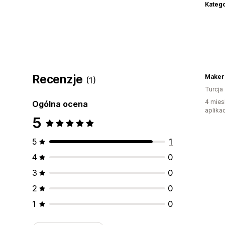
Katego
Recenzje
Maker
(1)
Turcja
4 mies
Ogólna ocena
aplikac
5
5
1
4
0
3
0
2
0
1
0