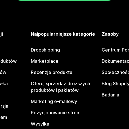
ji
Najpopularniejsze kategorie
Zasoby
Dropshipping
Centrum Po
oduktów
Marketplace
Dokumentac
tów
Recenzje produktu
Społeczność
yłka
Oferuj sprzedaż droższych
Blog Shopif
produktów i pakietów
Badania
Marketing e-mailowy
rsja
Pozycjonowanie stron
pem
Wysyłka