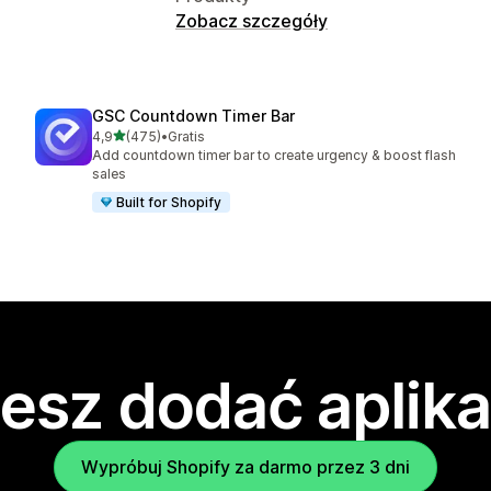
Zobacz szczegóły
GSC Countdown Timer Bar
na 5 gwiazdek
4,9
(475)
•
Gratis
Łączna liczba recenzji: 475
Add countdown timer bar to create urgency & boost flash
sales
Built for Shopify
esz dodać aplika
Wypróbuj Shopify za darmo przez 3 dni