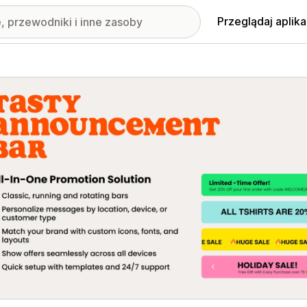
Przeglądaj aplika
nione obrazy w galerii