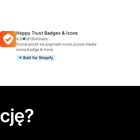
Hoppy Trust Badges & Icons
na 5 gwiazdek
4,9
(816)
•
Gratis
Łączna liczba recenzji: 816
Social proof via payment icons,social media
icons,badge & more
Built for Shopify
cję?