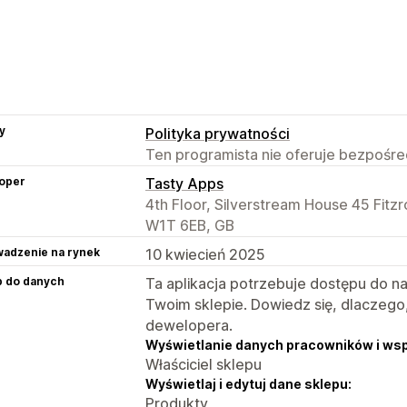
y
Polityka prywatności
Ten programista nie oferuje bezpośred
oper
Tasty Apps
4th Floor, Silverstream House 45 Fitzr
W1T 6EB, GB
adzenie na rynek
10 kwiecień 2025
p do danych
Ta aplikacja potrzebuje dostępu do n
Twoim sklepie. Dowiedz się, dlaczego
dewelopera.
Wyświetlanie danych pracowników i ws
Właściciel sklepu
Wyświetlaj i edytuj dane sklepu:
Produkty