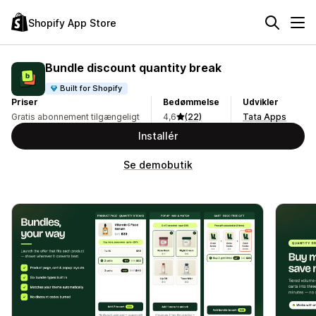
Shopify App Store
Bundle discount quantity break
Built for Shopify
Priser
Bedømmelse
Udvikler
Gratis abonnement tilgængeligt
4,6
(22)
Tata Apps
Installér
Se demobutik