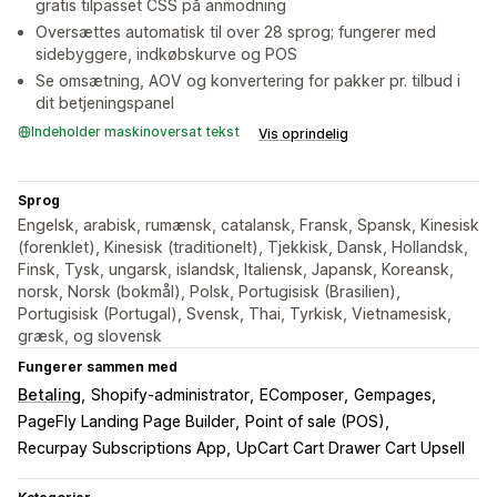
gratis tilpasset CSS på anmodning
Oversættes automatisk til over 28 sprog; fungerer med
sidebyggere, indkøbskurve og POS
Se omsætning, AOV og konvertering for pakker pr. tilbud i
dit betjeningspanel
Indeholder maskinoversat tekst
Vis oprindelig
Sprog
Engelsk, arabisk, rumænsk, catalansk, Fransk, Spansk, Kinesisk
(forenklet), Kinesisk (traditionelt), Tjekkisk, Dansk, Hollandsk,
Finsk, Tysk, ungarsk, islandsk, Italiensk, Japansk, Koreansk,
norsk, Norsk (bokmål), Polsk, Portugisisk (Brasilien),
Portugisisk (Portugal), Svensk, Thai, Tyrkisk, Vietnamesisk,
græsk, og slovensk
Fungerer sammen med
Betaling
Shopify-administrator
EComposer
Gempages
PageFly Landing Page Builder
Point of sale (POS)
Recurpay Subscriptions App
UpCart Cart Drawer Cart Upsell