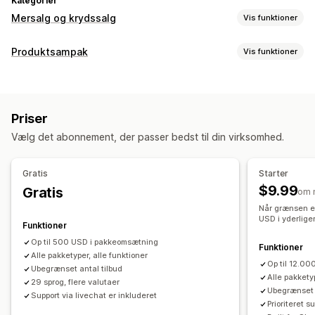
Kategorier
Mersalg og krydssalg
Vis funktioner
Tilpasning
Produktsampak
Vis funktioner
Mersalg ved betaling
Mersalg på produktside
Pakketyper
Takkeside med mersalg
Tilpasset CSS
Tilpasset HTML
Multipakker
Miks og match-pakker
Pakker med varianter
Multivaluta
Flere sprog
Tilpassede regler
Priser
Pakker med uendelige muligheder
Lykkepakker
Tilbud og anbefalinger
Vælg det abonnement, der passer bedst til din virksomhed.
Engrospakker
Relaterede produkter
Digitale produkter
Gratis gaver
Gaveindpakning
Gratis levering
Fysiske produkter
Produkttilføjelser
Produktanbefalinger
Ofte købt sammen
Gratis
Starter
Priser, du kan angive
Sampak
Antalsbegrænsning
Mængderabatter
$9.99
Gratis
om 
Faste priser
Differentieret prissætning
Niveauinddelte rabatter
Når grænsen er
Antalsbegrænsning
Rabatter
Mængderabatter
USD i yderlige
Anbefalinger med kunstig intelligens
Prioriteret behandling
Funktioner
Faste rabatter
Procentrabatter
Rabatter i indkøbskurv
Op til 500 USD i pakkeomsætning
Funktioner
Analyser
Køb én, og få én gratis
Alle pakketyper, alle funktioner
Engrospriser
Tilpassede priser
Op til 12.0
Klikrater
Konverteringsrater
Anbefalet ydeevne
Ubegrænset antal tilbud
Alle pakketyp
29 sprog, flere valutaer
Ydeevne af tragt
Ubegrænset 
Support via livechat er inkluderet
Prioriteret s