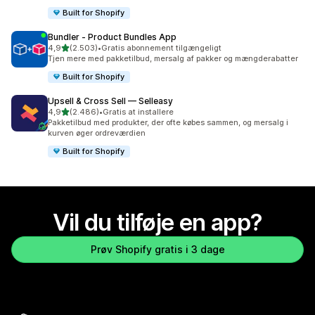
Built for Shopify
Bundler ‑ Product Bundles App
ud af 5 stjerner
4,9
(2.503)
•
Gratis abonnement tilgængeligt
2503 anmeldelser i alt
Tjen mere med pakketilbud, mersalg af pakker og mængderabatter
Built for Shopify
Upsell & Cross Sell — Selleasy
ud af 5 stjerner
4,9
(2.486)
•
Gratis at installere
2486 anmeldelser i alt
Pakketilbud med produkter, der ofte købes sammen, og mersalg i
kurven øger ordreværdien
Built for Shopify
Vil du tilføje en app?
Prøv Shopify gratis i 3 dage