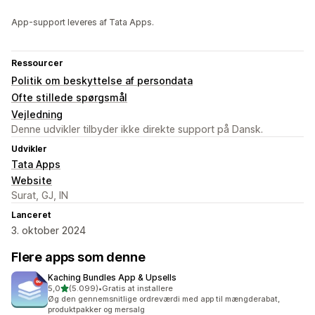
App-support leveres af Tata Apps.
Ressourcer
Politik om beskyttelse af persondata
Ofte stillede spørgsmål
Vejledning
Denne udvikler tilbyder ikke direkte support på Dansk.
Udvikler
Tata Apps
Website
Surat, GJ, IN
Lanceret
3. oktober 2024
Flere apps som denne
Kaching Bundles App & Upsells
ud af 5 stjerner
5,0
(5.099)
•
Gratis at installere
5099 anmeldelser i alt
Øg den gennemsnitlige ordreværdi med app til mængderabat,
produktpakker og mersalg