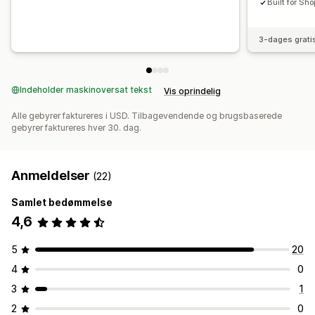
Built for Sho
3-dages grati
Indeholder maskinoversat tekst
Vis oprindelig
Alle gebyrer faktureres i USD. Tilbagevendende og brugsbaserede
gebyrer faktureres hver 30. dag.
Anmeldelser
(22)
Samlet bedømmelse
4,6
5
20
4
0
3
1
2
0