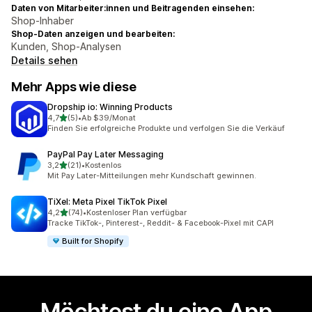
Daten von Mitarbeiter:innen und Beitragenden einsehen:
Shop-Inhaber
Shop-Daten anzeigen und bearbeiten:
Kunden, Shop-Analysen
Details sehen
Mehr Apps wie diese
Dropship io: Winning Products
von 5 Sternen
4,7
(5)
•
Ab $39/Monat
5 Rezensionen insgesamt
Finden Sie erfolgreiche Produkte und verfolgen Sie die Verkäuf
PayPal Pay Later Messaging
von 5 Sternen
3,2
(21)
•
Kostenlos
21 Rezensionen insgesamt
Mit Pay Later-Mitteilungen mehr Kundschaft gewinnen.
TiXel: Meta Pixel TikTok Pixel
von 5 Sternen
4,2
(74)
•
Kostenloser Plan verfügbar
74 Rezensionen insgesamt
Tracke TikTok-, Pinterest-, Reddit- & Facebook-Pixel mit CAPI
Built for Shopify
Möchtest du eine App