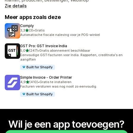
Zie details
Meer apps zoals deze
Comply
van 5 sterren
3,3
(3)
•
Gratis
3 recensies in totaal
Automatische fiscale naleving voor je POS-winkel
GST Pro: GST Invoice India
van 5 sterren
5,0
(247)
•
Gratis abonnement beschikbaar
247 recensies in totaal
Eenvoudige GST-facturen voor India. Rapporten, creditnota's en
aangiften
Built for Shopify
Simple Invoice ‑ Order Printer
van 5 sterren
4,9
(410)
•
Gratis te installeren
410 recensies in totaal
Facturen versturen was nog nooit zo eenvoudig.
Built for Shopify
Wil je een app toevoegen?