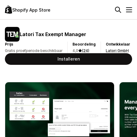
Shopify App Store
Latori Tax Exempt Manager
Prijs
Beoordeling
Ontwikkelaar
Gratis proefperiode beschikbaar
4,0
(24)
Latori GmbH
Installeren