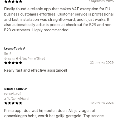
1 พฤศจิกายน 2025
Finally found a reliable app that makes VAT exemption for EU
business customers effortless. Customer service is professional
and fast, installation was straightforward, and it just works. It
also automatically adjusts prices at checkout for B2B and non-
B2B customers. Highly recommended.
LegnoTools
อิตาลี
ประมาณ 6 ชั่วโมง ในการใช้แอป
22 มกราคม 2026
Really fast and effective assistance!!
SimDi Beauty
เนเธอร์แลนด์
3 วัน ในการใช้แอป
19 มกราคม 2026
Prima app, doe wat hij moeten doen. Als je vragen of
opmerkingen hebt, wordt het gelijk geregeld. Top service.