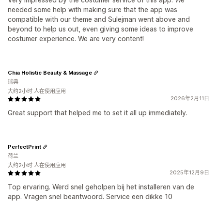
needed some help with making sure that the app was
compatible with our theme and Sulejman went above and
beyond to help us out, even giving some ideas to improve
costumer experience. We are very content!
Chia Holistic Beauty & Massage
瑞典
大约2小时 人在使用应用
2026年2月11日
Great support that helped me to set it all up immediately.
PerfectPrint
荷兰
大约2小时 人在使用应用
2025年12月9日
Top ervaring. Werd snel geholpen bij het installeren van de
app. Vragen snel beantwoord. Service een dikke 10