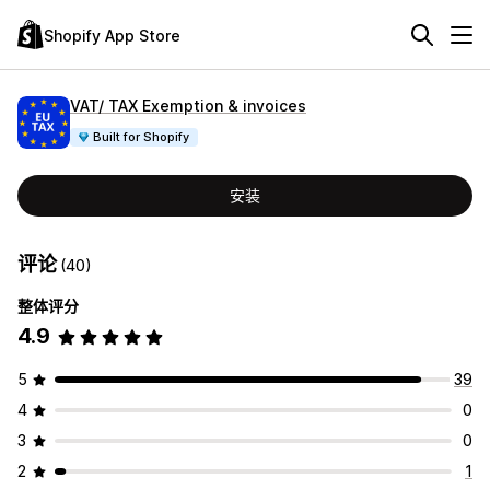
Shopify App Store
VAT/ TAX Exemption & invoices
Built for Shopify
安装
评论
(40)
整体评分
4.9
5
39
4
0
3
0
2
1