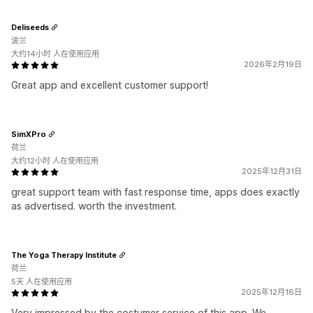
Deliseeds
波兰
大约14小时 人在使用应用
2026年2月19日
Great app and excellent customer support!
SimXPro
荷兰
大约12小时 人在使用应用
2025年12月31日
great support team with fast response time, apps does exactly
as advertised. worth the investment.
The Yoga Therapy Institute
荷兰
5天 人在使用应用
2025年12月16日
Very impressed by the costumer service of this app. We