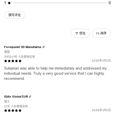
1
0
撰写评论
优化
排序
Formpunkt 3D Manufaktur
德国
大约2小时 人在使用应用
2026年1月5日
Sulejman was able to help me immediately and addressed my
individual needs. Truly a very good service that I can highly
recommend.
IQAir Global EUR
瑞士
21天 人在使用应用
2026年1月5日