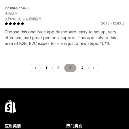
jncswap.com
斯洛伐克
大约20小时 人在使用应用
2025年12月2日
Choose this one! Nice app dashboard, easy to set up, very
effective, and great personal support. This app solved this
area of B2B, B2C issues for me in just a few steps. 10/10
1
2
3
4
应用类别
热门类别