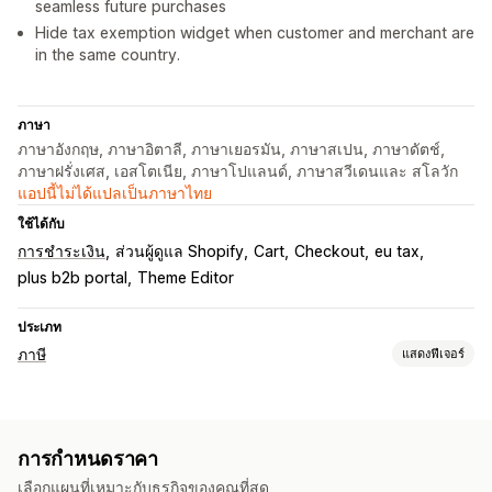
seamless future purchases
Hide tax exemption widget when customer and merchant are
in the same country.
ภาษา
ภาษาอังกฤษ, ภาษาอิตาลี, ภาษาเยอรมัน, ภาษาสเปน, ภาษาดัตช์,
ภาษาฝรั่งเศส, เอสโตเนีย, ภาษาโปแลนด์, ภาษาสวีเดนและ สโลวัก
แอปนี้ไม่ได้แปลเป็นภาษาไทย
ใช้ได้กับ
การชำระเงิน
ส่วนผู้ดูแล Shopify
Cart
Checkout
eu tax
plus b2b portal
Theme Editor
ประเภท
ภาษี
แสดงฟีเจอร์
การติดตามความรับผิด
การคำนวณความรับผิดชอบ
ใบแจ้งหนี้ VAT
การกำหนดราคา
การคำนวณภาษี
เลือกแผนที่เหมาะกับธุรกิจของคุณที่สุด