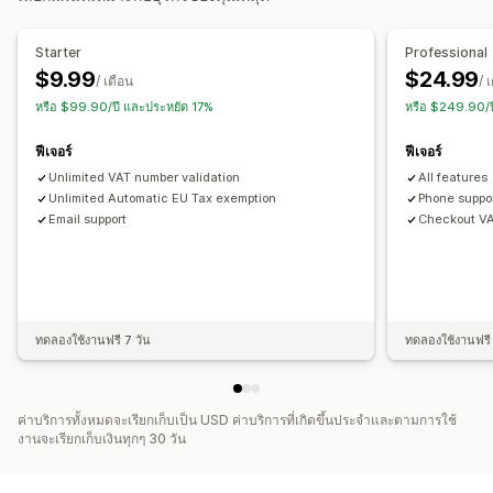
อัตราภาษี
การจัดการการยกเว้น
หลายสกุลเงิน
การลงทะเบียน
Starter
Professional
$9.99
$24.99
การตรวจสอบหมายเลขภาษี
IOSS และ OSS (สหภาพยุโรป)
/ เดือน
/ 
หรือ $99.90/ปี และประหยัด 17%
หรือ $249.90/ป
EU (VAT)
การรายงานและการยื่น
ฟีเจอร์
ฟีเจอร์
Unlimited VAT number validation
All features
การรายงานการปฏิบัติตามข้อกำหนด
การส่งออกข้อมูล
Unlimited Automatic EU Tax exemption
Phone suppor
Email support
Checkout VAT
ทดลองใช้งานฟรี 7 วัน
ทดลองใช้งานฟรี 
ค่าบริการทั้งหมดจะเรียกเก็บเป็น USD ค่าบริการที่เกิดขึ้นประจำและตามการใช้
งานจะเรียกเก็บเงินทุกๆ 30 วัน