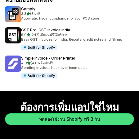
Comply
เต็ม 5 ดาว
3.3
(3)
•
ฟรี
ทั้งหมด 3 รีวิว
Automatic fiscal compliance for your POS store
GST Pro: GST Invoice India
เต็ม 5 ดาว
5.0
(247)
•
มีแผนฟรีให้บริการ
ทั้งหมด 247 รีวิว
Easy GST invoices for India. Reports, credit notes and filings
Built for Shopify
Simple Invoice ‑ Order Printer
เต็ม 5 ดาว
4.9
(411)
•
ติดตั้งฟรี
ทั้งหมด 411 รีวิว
Sending invoices has never been easier.
Built for Shopify
ต้องการเพิ่มแอปใช่ไหม
ทดลองใช้งาน Shopify ฟรี 3 วัน