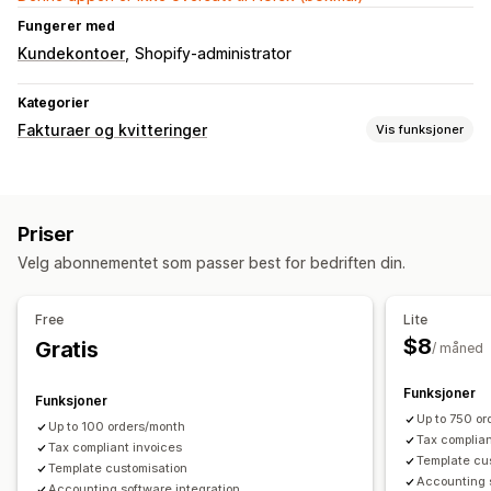
Fungerer med
Kundekontoer
Shopify-administrator
Kategorier
Fakturaer og kvitteringer
Vis funksjoner
Dokumenttyper
Fakturaer
Priser
Tilpasning
Velg abonnementet som passer best for bedriften din.
Farge og skrifttype
Merkevarebygging
Logoer
Filadministrasjon
Free
Lite
$8
Gratis
E-postautomasjon
PDF-generering
Trykk og eksporter
/ måned
Funksjoner
Funksjoner
Up to 750 o
Up to 100 orders/month
Tax complian
Tax compliant invoices
Template cu
Template customisation
Accounting 
Accounting software integration