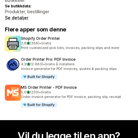
Butikkeier
Se butikkdata:
Produkter, bestillinger
Se detaljer
Flere apper som denne
Shopify Order Printer
av 5 stjerner
3,6
(356)
•
Gratis
Totalt 356 omtaler
Print customized pick lists, invoices, packing slips and more
Order Printer Pro: PDF Invoice
av 5 stjerner
4,9
(2 683)
•
Gratis å installere
Totalt 2683 omtaler
Invoice generator for PDF invoices, quotes & packing slips.
Built for Shopify
MS Order Printer ‑ PDF Invoice
av 5 stjerner
5,0
(233)
•
Gratis
Totalt 233 omtaler
Order invoice generator for PDF invoice, packing slip, receipt
Built for Shopify
Vil du legge til en app?