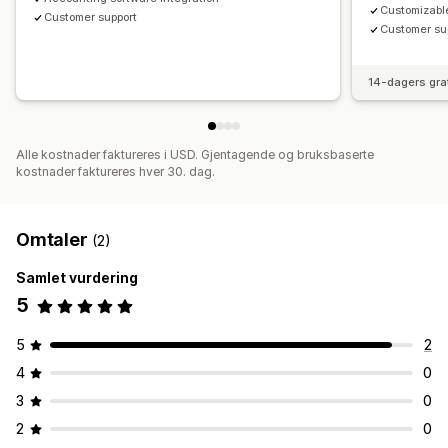
Customizabl
Customer support
Customer su
14-dagers gra
Alle kostnader faktureres i USD. Gjentagende og bruksbaserte
kostnader faktureres hver 30. dag.
Omtaler
(2)
Samlet vurdering
5
5
2
4
0
3
0
2
0