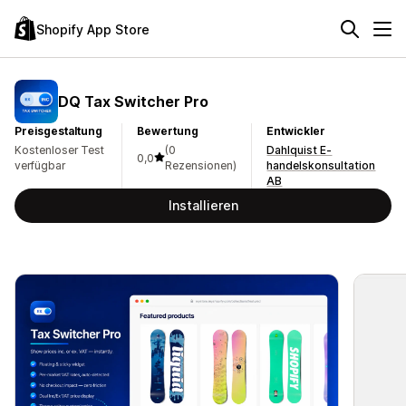
Shopify App Store
DQ Tax Switcher Pro
Preisgestaltung
Bewertung
Entwickler
Kostenloser Test
(0
Dahlquist E-
0,0
verfügbar
Rezensionen)
handelskonsultation
AB
Installieren