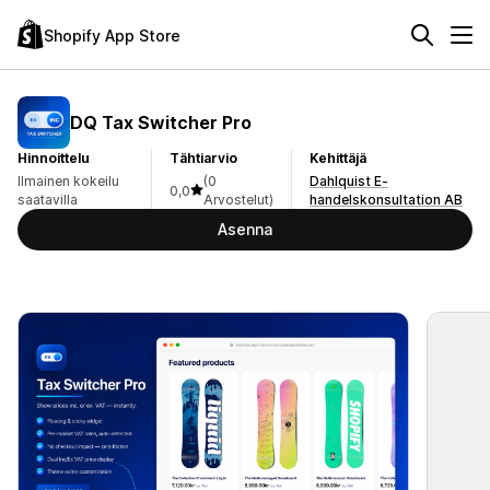
Shopify App Store
DQ Tax Switcher Pro
Hinnoittelu
Tähtiarvio
Kehittäjä
Ilmainen kokeilu
(0
Dahlquist E-
0,0
saatavilla
Arvostelut)
handelskonsultation AB
Asenna