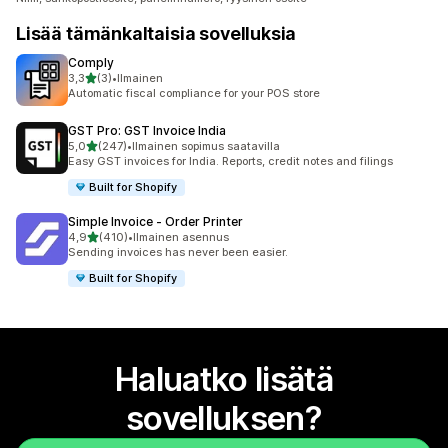
Lisää tämänkaltaisia sovelluksia
Comply
/ 5 tähteä
3,3
(3)
•
Ilmainen
3 arvostelua yhteensä
Automatic fiscal compliance for your POS store
GST Pro: GST Invoice India
/ 5 tähteä
5,0
(247)
•
Ilmainen sopimus saatavilla
247 arvostelua yhteensä
Easy GST invoices for India. Reports, credit notes and filings
Built for Shopify
Simple Invoice ‑ Order Printer
/ 5 tähteä
4,9
(410)
•
Ilmainen asennus
410 arvostelua yhteensä
Sending invoices has never been easier.
Built for Shopify
Haluatko lisätä
sovelluksen?