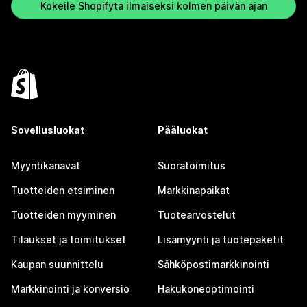
Kokeile Shopifyta ilmaiseksi kolmen päivän ajan
Sovellusluokat
Pääluokat
Myyntikanavat
Suoratoimitus
Tuotteiden etsiminen
Markkinapaikat
Tuotteiden myyminen
Tuotearvostelut
Tilaukset ja toimitukset
Lisämyynti ja tuotepaketit
Kaupan suunnittelu
Sähköpostimarkkinointi
Markkinointi ja konversio
Hakukoneoptimointi