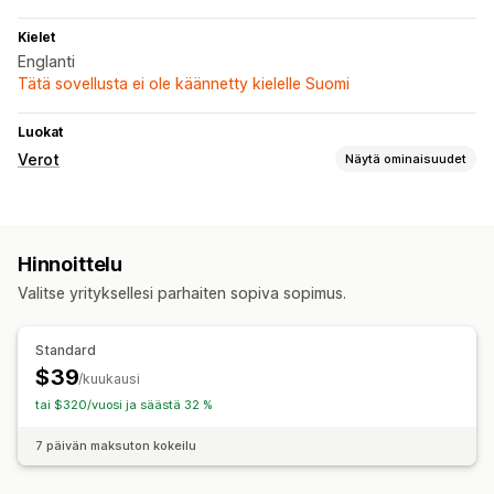
Kielet
Englanti
Tätä sovellusta ei ole käännetty kielelle Suomi
Luokat
Verot
Näytä ominaisuudet
Verolaskelma
Verokannat
Monta valuuttaa
Hinnoittelu
Valitse yrityksellesi parhaiten sopiva sopimus.
Standard
$39
/kuukausi
tai $320/vuosi ja säästä 32 %
7 päivän maksuton kokeilu