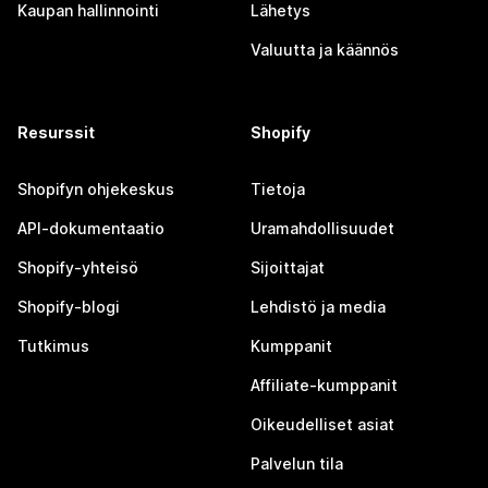
Kaupan hallinnointi
Lähetys
Valuutta ja käännös
Resurssit
Shopify
Shopifyn ohjekeskus
Tietoja
API-dokumentaatio
Uramahdollisuudet
Shopify-yhteisö
Sijoittajat
Shopify-blogi
Lehdistö ja media
Tutkimus
Kumppanit
Affiliate-kumppanit
Oikeudelliset asiat
Palvelun tila