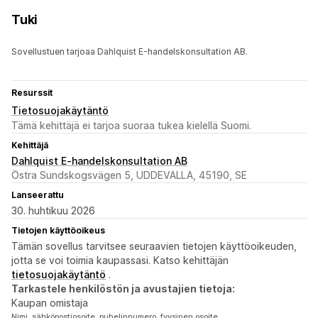
Tuki
Sovellustuen tarjoaa Dahlquist E-handelskonsultation AB.
Resurssit
Tietosuojakäytäntö
Tämä kehittäjä ei tarjoa suoraa tukea kielellä Suomi.
Kehittäjä
Dahlquist E-handelskonsultation AB
Östra Sundskogsvägen 5, UDDEVALLA, 45190, SE
Lanseerattu
30. huhtikuu 2026
Tietojen käyttöoikeus
Tämän sovellus tarvitsee seuraavien tietojen käyttöoikeuden,
jotta se voi toimia kaupassasi. Katso kehittäjän
tietosuojakäytäntö
.
Tarkastele henkilöstön ja avustajien tietoja:
Kaupan omistaja
Nimi, sähköpostiosoite, puhelinnumero, fyysinen osoite