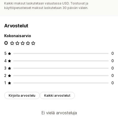
Kaikki maksut laskutetaan valuutassa USD. Toistuvat ja
käyttöperusteiset maksut laskutetaan 30 päivän välein.
Arvostelut
Kokonaisarvio
0
5
0
4
0
3
0
2
0
1
0
Kirjoita arvostelu
Kaikki arvostelut
Ei vielä arvosteluja