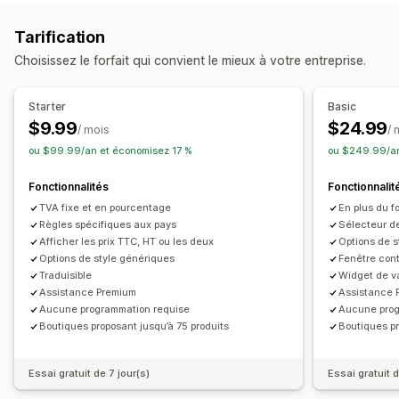
Tarification
Choisissez le forfait qui convient le mieux à votre entreprise.
Starter
Basic
$9.99
$24.99
/ mois
/ 
ou $99.99/an et économisez 17 %
ou $249.99/an
Fonctionnalités
Fonctionnalit
TVA fixe et en pourcentage
En plus du fo
Règles spécifiques aux pays
Sélecteur de
Afficher les prix TTC, HT ou les deux
Options de s
Options de style génériques
Fenêtre con
Traduisible
Widget de v
Assistance Premium
Assistance 
Aucune programmation requise
Aucune prog
Boutiques proposant jusqu’à 75 produits
Boutiques pr
Essai gratuit de 7 jour(s)
Essai gratuit d