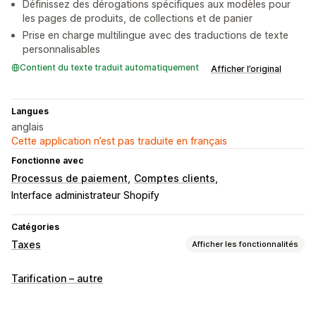
Définissez des dérogations spécifiques aux modèles pour
les pages de produits, de collections et de panier
Prise en charge multilingue avec des traductions de texte
personnalisables
Contient du texte traduit automatiquement
Afficher l’original
Langues
anglais
Cette application n’est pas traduite en français
Fonctionne avec
Processus de paiement
Comptes clients
Interface administrateur Shopify
Catégories
Taxes
Afficher les fonctionnalités
Calcul des taxes
Tarification – autre
Taux de taxation
Gestion de l’exonération
Gestion des taux
Devises multiples