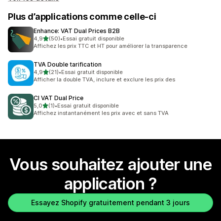
Plus d’applications comme celle-ci
Enhance: VAT Dual Prices B2B
étoile(s) sur 5
4,9
(50)
•
Essai gratuit disponible
50 avis au total
Affichez les prix TTC et HT pour améliorer la transparence
TVA Double tarification
étoile(s) sur 5
4,9
(21)
•
Essai gratuit disponible
21 avis au total
Afficher la double TVA, inclure et exclure les prix des
CI VAT Dual Price
étoile(s) sur 5
5,0
(1)
•
Essai gratuit disponible
1 avis au total
Affichez instantanément les prix avec et sans TVA
Vous souhaitez ajouter une
application ?
Essayez Shopify gratuitement pendant 3 jours