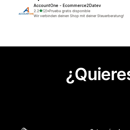
AccountOne ‑ Ecommerce2Datev
de 5 estrellas
2.2
(2)
•
Prueba gratis disponible
2 reseñas en total
Wir verbinden deinen Shop mit deiner Steuerberatung!
¿Quiere