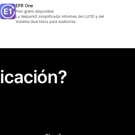
EPR One
Plan gratis disponible
La VerpackG simplificada: informes de LUCID y del
sistema dual listos para auditorías.
icación?