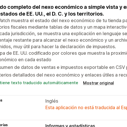
do completo del nexo económico a simple vista y e
stados de EE. UU., el D. C. y los territorios.
tch muestra el estado del nexo económico de tu tienda para
torios fiscales mediante tablas de datos y un mapa interactiv
cada jurisdicción, se muestra una explicación en lenguaje sen
ntaje restante para alcanzar el nexo económico y un arch
idos, muy útil para hacer la declaración de impuestos.
a de EE. UU. codificado por colores que muestra la proximi
onómico en cada estado
sumen de datos de ventas e impuestos exportable en CSV 
terios detallados del nexo económico y enlaces útiles a rec
tiene texto traducido automáticamente
Mostrar original
as
Inglés
Esta aplicación no está traducida al E
orías
Informes y estadísticas