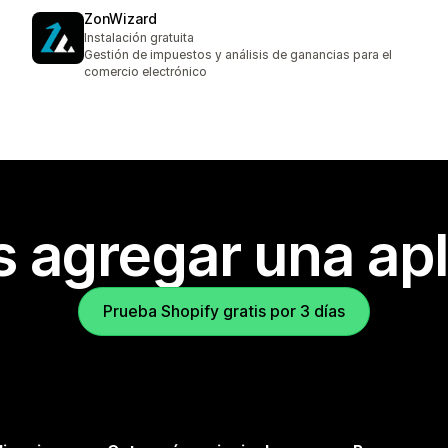
ZonWizard
Instalación gratuita
Gestión de impuestos y análisis de ganancias para el
comercio electrónico
s agregar una apl
Prueba Shopify gratis por 3 días