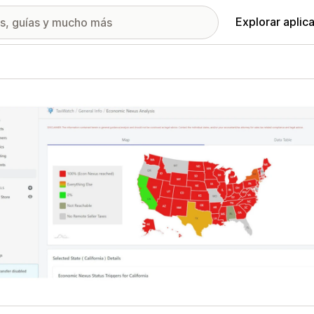
Explorar aplic
ía de imágenes destacadas