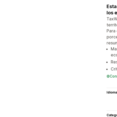
Esta
los e
TaxWa
terri
Para 
porce
resum
Map
ec
Re
Cri
Con
Idiom
Categ