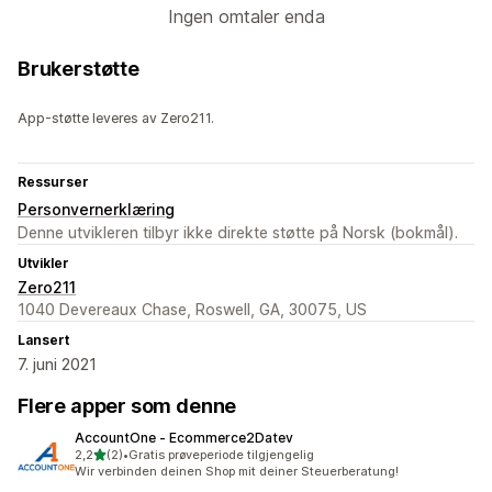
Ingen omtaler enda
Brukerstøtte
App-støtte leveres av Zero211.
Ressurser
Personvernerklæring
Denne utvikleren tilbyr ikke direkte støtte på Norsk (bokmål).
Utvikler
Zero211
1040 Devereaux Chase, Roswell, GA, 30075, US
Lansert
7. juni 2021
Flere apper som denne
AccountOne ‑ Ecommerce2Datev
av 5 stjerner
2,2
(2)
•
Gratis prøveperiode tilgjengelig
Totalt 2 omtaler
Wir verbinden deinen Shop mit deiner Steuerberatung!