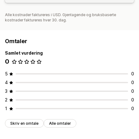
Alle kostnader faktureres i USD. Gjentagende og bruksbaserte
kostnader faktureres hver 30. dag.
Omtaler
Samlet vurdering
0
5
0
4
0
3
0
2
0
1
0
Skriv en omtale
Alle omtaler