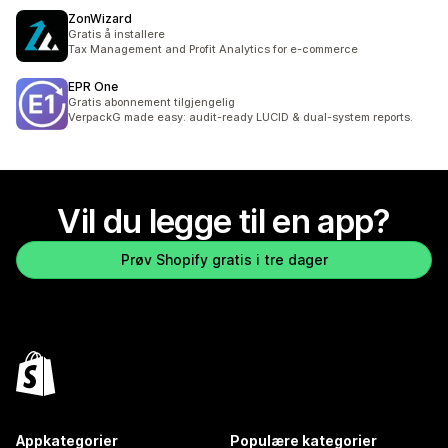
ZonWizard
Gratis å installere
Tax Management and Profit Analytics for e-commerce
EPR One
Gratis abonnement tilgjengelig
VerpackG made easy: audit-ready LUCID & dual-system reports.
Vil du legge til en app?
Prøv Shopify gratis i tre dager
Appkategorier
Populære kategorier