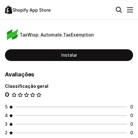
Shopify App Store
TaxWisp: Automate TaxExemption
Instalar
Avaliações
Classificação geral
0
5
0
4
0
3
0
2
0