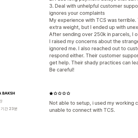
3. Deal with unhelpful customer supp
ignores your complaints
My experience with TCS was terrible.
extra weight, but I ended up with unex
After sending over 250k in parcels, I
I raised my concerns about the strang
ignored me. I also reached out to cus
respond either. Their customer support
get help. Their shady practices can lea
Be careful!
A BAKSH
탄
Not able to setup, i used my working cr
 기간 23분
unable to connect with TCS.