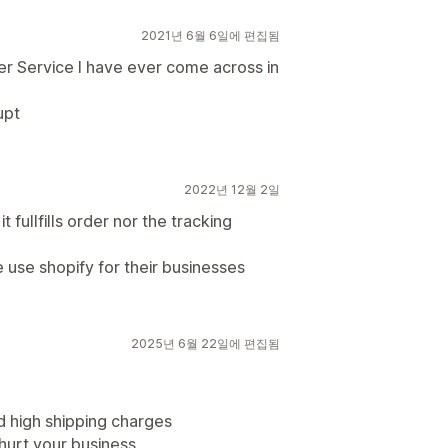
2021년 6월 6일에 편집됨
er Service I have ever come across in
upt
2022년 12월 2일
 fullfills order nor the tracking
 use shopify for their businesses
2025년 6월 22일에 편집됨
d high shipping charges
hurt your business