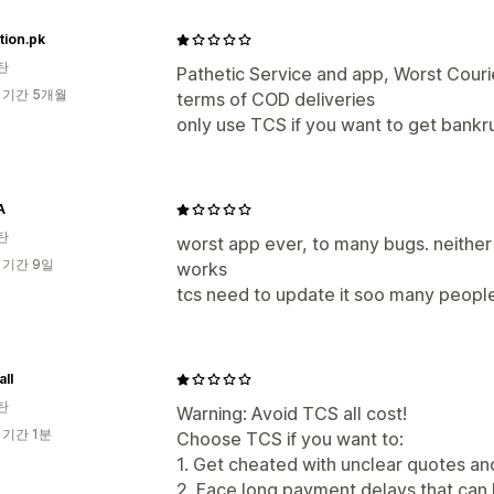
ation.pk
탄
Pathetic Service and app, Worst Couri
 기간 5개월
terms of COD deliveries
only use TCS if you want to get bankr
A
탄
worst app ever, to many bugs. neither it
 기간 9일
works
tcs need to update it soo many people
all
탄
Warning: Avoid TCS all cost!
 기간 1분
Choose TCS if you want to:
1. Get cheated with unclear quotes an
2. Face long payment delays that can 