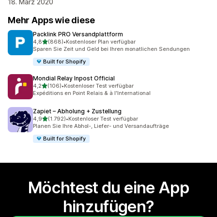
18. März 2020
Mehr Apps wie diese
Packlink PRO Versandplattform
von 5 Sternen
4,8
(868)
•
Kostenloser Plan verfügbar
868 Rezensionen insgesamt
Sparen Sie Zeit und Geld bei Ihren monatlichen Sendungen
Built for Shopify
Mondial Relay Inpost Official
von 5 Sternen
4,2
(106)
•
Kostenloser Test verfügbar
106 Rezensionen insgesamt
Expéditions en Point Relais & à l'International
Zapiet – Abholung + Zustellung
von 5 Sternen
4,9
(1.792)
•
Kostenloser Test verfügbar
1792 Rezensionen insgesamt
Planen Sie Ihre Abhol-, Liefer- und Versandaufträge
Built for Shopify
Möchtest du eine App
hinzufügen?