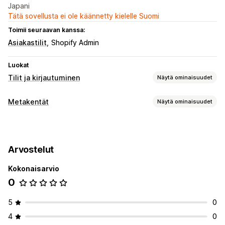
Japani
Tätä sovellusta ei ole käännetty kielelle Suomi
Toimii seuraavan kanssa:
Asiakastilit
Shopify Admin
Luokat
Tilit ja kirjautuminen
Näytä ominaisuudet
Tilin ylläpito
Metakentät
Näytä ominaisuudet
Profiilit
Rekisteröitymislomakkeet
Mukautetut kentät
Metakenttätyypit
Monikielisyys
Booleanit
Päivämäärät
Teksti
Numerot
Arvostelut
Kokonaisarvio
0
5
0
4
0