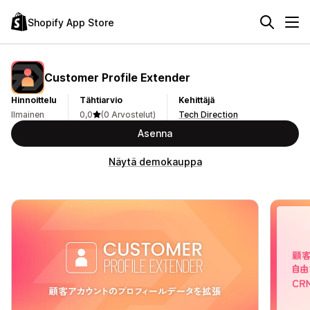
Shopify App Store
Customer Profile Extender
Hinnoittelu
Tähtiarvio
Kehittäjä
Ilmainen
0,0
(0 Arvostelut)
Tech Direction
Asenna
Näytä demokauppa