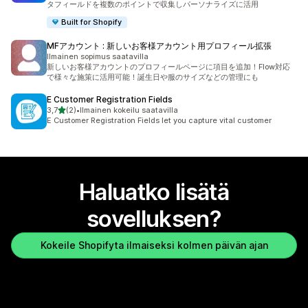
タフィールドを複数のポイントで収集しパーソナライズに活用
Built for Shopify
MFアカウント : 新しいお客様アカウント用プロフィール拡張
Ilmainen sopimus saatavilla
新しいお客様アカウントのプロフィールページに項目を追加！Flow対応
で様々な施策に活用可能！誕生日や服のサイズなどの管理にも
E Customer Registration Fields
/ 5 tähteä
3,7
(2)
•
Ilmainen kokeilu saatavilla
2 arvostelua yhteensä
E Customer Registration Fields let you capture vital customer
Haluatko lisätä
sovelluksen?
Kokeile Shopifyta ilmaiseksi kolmen päivän ajan