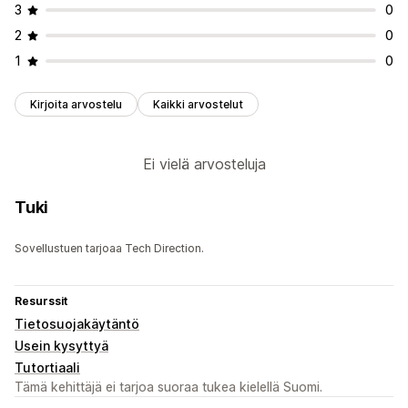
3
0
2
0
1
0
Kirjoita arvostelu
Kaikki arvostelut
Ei vielä arvosteluja
Tuki
Sovellustuen tarjoaa Tech Direction.
Resurssit
Tietosuojakäytäntö
Usein kysyttyä
Tutortiaali
Tämä kehittäjä ei tarjoa suoraa tukea kielellä Suomi.