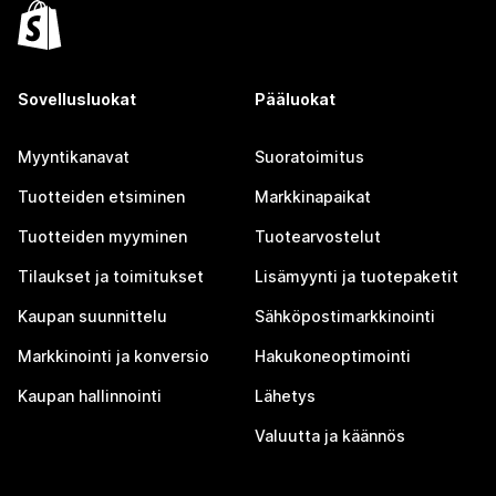
Sovellusluokat
Pääluokat
Myyntikanavat
Suoratoimitus
Tuotteiden etsiminen
Markkinapaikat
Tuotteiden myyminen
Tuotearvostelut
Tilaukset ja toimitukset
Lisämyynti ja tuotepaketit
Kaupan suunnittelu
Sähköpostimarkkinointi
Markkinointi ja konversio
Hakukoneoptimointi
Kaupan hallinnointi
Lähetys
Valuutta ja käännös