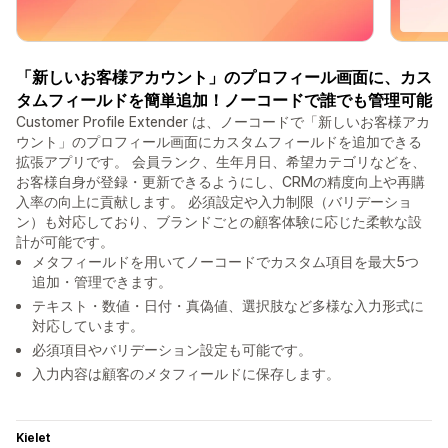
「新しいお客様アカウント」のプロフィール画面に、カス
タムフィールドを簡単追加！ノーコードで誰でも管理可能
Customer Profile Extender は、ノーコードで「新しいお客様アカ
ウント」のプロフィール画面にカスタムフィールドを追加できる
拡張アプリです。 会員ランク、生年月日、希望カテゴリなどを、
お客様自身が登録・更新できるようにし、CRMの精度向上や再購
入率の向上に貢献します。 必須設定や入力制限（バリデーショ
ン）も対応しており、ブランドごとの顧客体験に応じた柔軟な設
計が可能です。
メタフィールドを用いてノーコードでカスタム項目を最大5つ
追加・管理できます。
テキスト・数値・日付・真偽値、選択肢など多様な入力形式に
対応しています。
必須項目やバリデーション設定も可能です。
入力内容は顧客のメタフィールドに保存します。
Kielet