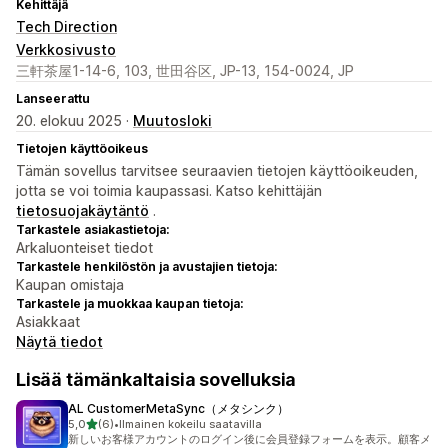
Kehittäjä
Tech Direction
Verkkosivusto
三軒茶屋1-14-6, 103, 世田谷区, JP-13, 154-0024, JP
Lanseerattu
20. elokuu 2025 ·
Muutosloki
Tietojen käyttöoikeus
Tämän sovellus tarvitsee seuraavien tietojen käyttöoikeuden,
jotta se voi toimia kaupassasi. Katso kehittäjän
tietosuojakäytäntö
.
Tarkastele asiakastietoja:
Arkaluonteiset tiedot
Tarkastele henkilöstön ja avustajien tietoja:
Kaupan omistaja
Tarkastele ja muokkaa kaupan tietoja:
Asiakkaat
Näytä tiedot
Lisää tämänkaltaisia sovelluksia
AL CustomerMetaSync（メタシンク）
/ 5 tähteä
5,0
(6)
•
Ilmainen kokeilu saatavilla
6 arvostelua yhteensä
新しいお客様アカウントのログイン後に会員登録フォームを表示。顧客メ