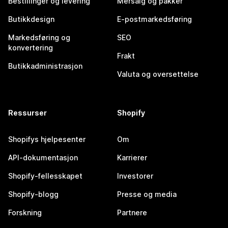
Bestillinger og levering
Mersalg og pakker
Butikkdesign
E-postmarkedsføring
Markedsføring og
SEO
konvertering
Frakt
Butikkadministrasjon
Valuta og oversettelse
Ressurser
Shopify
Shopifys hjelpesenter
Om
API-dokumentasjon
Karrierer
Shopify-fellesskapet
Investorer
Shopify-blogg
Presse og media
Forskning
Partnere