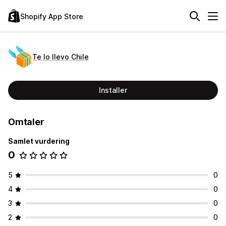
Shopify App Store
Te lo llevo Chile
Installer
Omtaler
Samlet vurdering
0
5
0
4
0
3
0
2
0