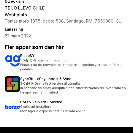
Utvecklare
TE LO LLEVO CHILE
Webbplats
Tomas moro 1075, depto 508, Santiago, RM, 7550000, CL
Lansering
22 mars 2022
Fler appar som den här
BlazeSY
av 5 stjärnor
1,0
(1)
•
Gratisplan tillgänglig
1 recensioner totalt
Plataforma de servicios de transporte logístico y preparación de
pedidos
SyncBit ‑ eBay Import & Sync
av 5 stjärnor
5,0
(1)
•
Gratis testversion tillgänglig
1 recensioner totalt
Importador de eBay asequible con sincronización de inventario en
tiempo real. ¡Sin límites!
Borzo Delivery ‑ Mexico
Gratis att installera
Mensajería express para tu tienda online