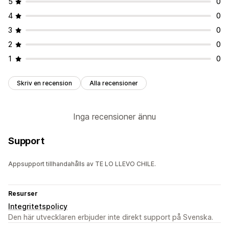
5
0
4
0
3
0
2
0
1
0
Skriv en recension
Alla recensioner
Inga recensioner ännu
Support
Appsupport tillhandahålls av TE LO LLEVO CHILE.
Resurser
Integritetspolicy
Den här utvecklaren erbjuder inte direkt support på Svenska.