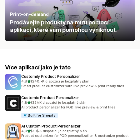
Print-on-demand
Prodávejte produkty na míru pomocí
aplikací, které vám pomohou vyniknout.
Více aplikací jako je tato
Customily Product Personalizer
z 5 hvězd
4,8
(240)
•
K dispozici je bezplatný plán
Celkový počet recenzí: 240
Smart product customizer with live preview & print ready files
Customix Product Personalizer
z 5 hvězd
4,8
(32)
•
K dispozici je bezplatný plán
Celkový počet recenzí: 32
AI product personalizer for POD: live preview & print files
Built for Shopify
AI Custom Product Personalizer
z 5 hvězd
4,9
(30)
•
K dispozici je bezplatný plán
Celkový počet recenzí: 30
Product customizer for POD personalization & customize product