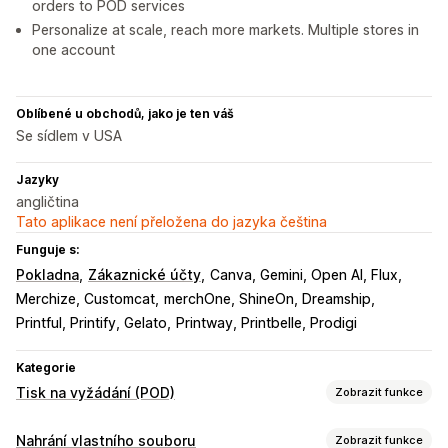
orders to POD services
Personalize at scale, reach more markets. Multiple stores in
one account
Oblíbené u obchodů, jako je ten váš
Se sídlem v USA
Jazyky
angličtina
Tato aplikace není přeložena do jazyka čeština
Funguje s:
Pokladna
Zákaznické účty
Canva, Gemini, Open AI, Flux
Merchize, Customcat
merchOne, ShineOn, Dreamship
Printful, Printify, Gelato
Printway, Printbelle, Prodigi
Kategorie
Tisk na vyžádání (POD)
Zobrazit funkce
Přizpůsobení produktů
Nahrání vlastního souboru
Zobrazit funkce