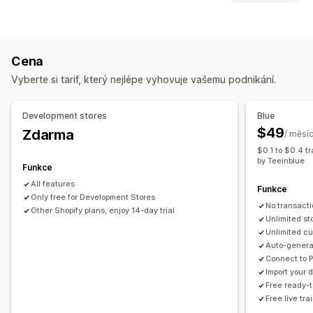
Soukromé štítky
Navrhovací nástroje
Generátor maket
Typy souborů
Personalizace
Vlastní šablony
PNG
JPEG
Obrázky
Vlastní pravidla
Produkty
Cena
Správa souborů
Celoplošný potisk
Tašky
Deky
Oděvy
Výšivky
Vyberte si tarif, který nejlépe vyhovuje vašemu podnikání.
Oříznutí obrázku
Otočení obrázku
Optimalizace obrázků
Klobouky a čepice
Obuv
Nápojové sklo
Přidat text
Vlastní písmo
Šablony
Vlastní pole
Náhled
Dárky ke svátkům
Domácí dekorace
Laserové výrobky
Development stores
Blue
Tisk
Šperky
Chovatelské potřeby
Nástěnné dekorace
$49
Zdarma
/ měsí
$0.1 to $0.4 t
Možnosti dopravy
by Teeinblue
Funkce
Hromadná doprava
Vlastní doprava
Celosvětové plnění
All features
Funkce
Aktualizace v reálném čase
Sledování objednávek
Only free for Development Stores
No transacti
Other Shopify plans, enjoy 14-day trial
Unlimited st
Unlimited cu
Auto-generat
Connect to 
Import your
Free ready-
Free live tr