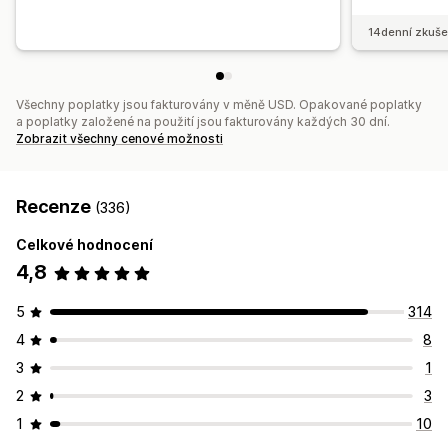
14denní zkuše
Všechny poplatky jsou fakturovány v měně USD. Opakované poplatky
a poplatky založené na použití jsou fakturovány každých 30 dní.
Zobrazit všechny cenové možnosti
Recenze
(336)
Celkové hodnocení
4,8
5
314
4
8
3
1
2
3
1
10