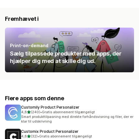
Fremhævet i
Print-on-demand
Sælg tilpassede produkter med apps, der
hjælper dig med at skille dig ud.
Flere apps som denne
Customily Product Personalizer
ud af 5 stjerner
4,8
(240)
•
Gratis abonnement tilgængeligt
240 anmeldelser i alt
Smart produkttilpasning med direkte forhåndsvisning og filer, der er
klar til udskrivning
Customix Product Personalizer
ud af 5 stjerner
4,8
(32)
•
Gratis abonnement tilgængeligt
32 anmeldelser i alt