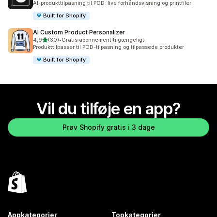
AI-produkttilpasning til POD: live forhåndsvisning og printfiler
Built for Shopify
AI Custom Product Personalizer
ud af 5 stjerner
4,9
(30)
•
Gratis abonnement tilgængeligt
30 anmeldelser i alt
Produkttilpasser til POD-tilpasning og tilpassede produkter
Built for Shopify
Vil du tilføje en app?
Prøv Shopify gratis i 3 dage
Appkategorier
Topkategorier