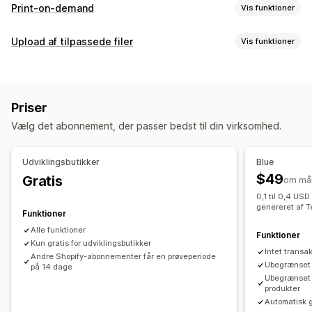
Print-on-demand
Vis funktioner
Produkttilpasning
Upload af tilpassede filer
Vis funktioner
Forhandlermærke
Designværktøjer
Generator af attrap
Filtyper
Personlig tilpasning
Tilpassede skabeloner
PNG
JPEG
Billeder
Tilpassede regler
Produkter
Priser
Filhåndtering
Heldækkende print
Tasker
Tæpper
Beklædning
Broderi
Vælg det abonnement, der passer bedst til din virksomhed.
Billedbeskæring
Billedrotation
Optimering af billeder
Hatte
Sko
Glasvarer
Højtidsgaver
Boligindretning
Tilføj tekst
Tilpassede skrifttyper
Skabeloner
Laserhåndværk
Smykker
Produkter til kæledyr
Vægkunst
Udviklingsbutikker
Blue
Tilpassede felter
Forhåndsvisning
Udskrivning
$49
Gratis
om må
Leveringsmuligheder
0,1 til 0,4 USD
Masseforsendelse
Tilpasset levering
Global klargøring
genereret af T
Funktioner
Opdateringer i realtid
Ordresporing
Alle funktioner
Funktioner
Kun gratis for udviklingsbutikker
Intet transa
Andre Shopify-abonnementer får en prøveperiode
Ubegrænset a
på 14 dage
Ubegrænset 
produkter
Automatisk g