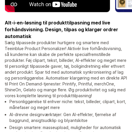
Alt-i-en-løsning til produkttilpasning med live
forhåndsvisning. Design, tilpas og klargør ordrer
automatisk
Sælg tilpassede produkter hurtigere og smartere med
Teeinblue Product Personalizer! Aktivér live forhåndsvisning,
så kunderne kan skabe de perfekte specialfremstillede
produkter. Føj clipart, tekst, billeder, AI-effekter og meget mere
til personligt tilpassede gaver, tøj, boligindretning eller ethvert
andet produkt. Spar tid med automatisk synkronisering af lag
og personliggørelse. Automatiser klargøring med en direkte API
til Print On Demand-tjenester: Printify, Printful, merchOne,
ShineOn, Gelato og mange flere. Øg produktivitet og salg med
vores komplette løsning til produkttilpasning!
Personliggørelse til enhver niche: tekst, billeder, clipart, kort,
månefaser og meget mere
AI-drevne designværktøjer: Gen AI-effekter, fjernelse af
baggrund, ansigtsudklip og blyantskitse
Design smartere: masseupload, muligheder for automatisk