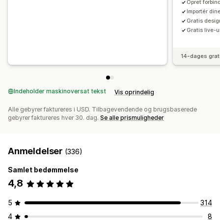
Opret forbi
Importér din
Gratis desig
Gratis live-
14-dages grat
Indeholder maskinoversat tekst
Vis oprindelig
Alle gebyrer faktureres i USD. Tilbagevendende og brugsbaserede
gebyrer faktureres hver 30. dag.
Se alle prismuligheder
Anmeldelser
(336)
Samlet bedømmelse
4,8
5
314
4
8