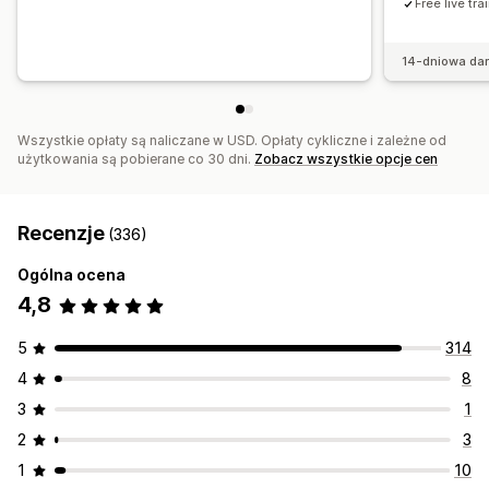
Free live tr
14-dniowa da
Wszystkie opłaty są naliczane w USD. Opłaty cykliczne i zależne od
użytkowania są pobierane co 30 dni.
Zobacz wszystkie opcje cen
Recenzje
(336)
Ogólna ocena
4,8
5
314
4
8
3
1
2
3
1
10