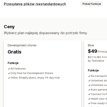
Personalizacja produktów
Przesyłanie plików niestandardowych
Pokaż funkcje
Własne etykiety
Narzędzia projektowe
Generator makiet
Typy plików
Personalizacja
Niestandardowe szablony
PNG
JPEG
Obrazy
Reguły niestandardowe
Produkty
Ceny
Zarządzanie plikami
Fullprint
Torebki
Koce
Odzież
Haft
Kapelusze
Obuwie
Wybierz plan najlepiej dopasowany do potrzeb firmy.
Przycinanie obrazów
Obracanie obrazów
Szklanki i kieliszki
Prezenty świąteczne
Wystrój wnętrz
Optymalizacja obrazów
Dodawanie tekstu
Wyroby grawerowane laserowo
Biżuteria
Development stores
Blue
Czcionka niestandardowa
Wzorce
Pola niestandardowe
Produkty dla zwierząt
Ozdoby na ścianę
$49
Gratis
/miesi
Podgląd
Druk
$0.1 to $0.4 t
Opcje wysyłki
by Teeinblue
Funkcje
Przesyłka zbiorcza
Wysyłka niestandardowa
All features
Funkcje
Realizacja na całym świecie
Only free for Development Stores
No transacti
Śledzenie w czasie rzeczywistym
Śledzenie zamówień
Other Shopify plans, enjoy 14-day trial
Unlimited st
Unlimited cu
Auto-generat
Connect to 
Import your
Free ready-