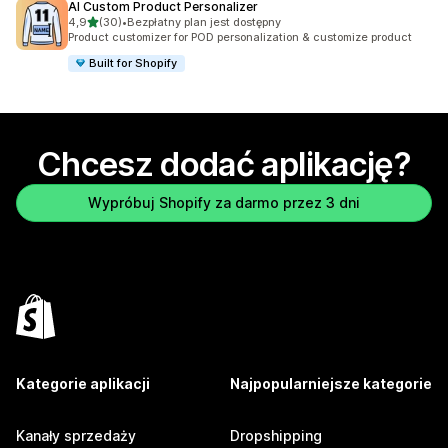
AI Custom Product Personalizer
na 5 gwiazdek
4,9
(30)
•
Bezpłatny plan jest dostępny
Łączna liczba recenzji: 30
Product customizer for POD personalization & customize product
Built for Shopify
Chcesz dodać aplikację?
Wypróbuj Shopify za darmo przez 3 dni
Kategorie aplikacji
Najpopularniejsze kategorie
Kanały sprzedaży
Dropshipping