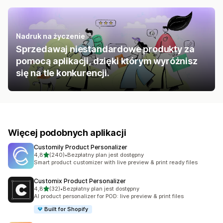
Nadruk na życzenie
Sprzedawaj niestandardowe produkty za
pomocą aplikacji, dzięki którym wyróżnisz
się na tle konkurencji.
Więcej podobnych aplikacji
Customily Product Personalizer
na 5 gwiazdek
4,8
(240)
•
Bezpłatny plan jest dostępny
Łączna liczba recenzji: 240
Smart product customizer with live preview & print ready files
Customix Product Personalizer
na 5 gwiazdek
4,8
(32)
•
Bezpłatny plan jest dostępny
Łączna liczba recenzji: 32
AI product personalizer for POD: live preview & print files
Built for Shopify