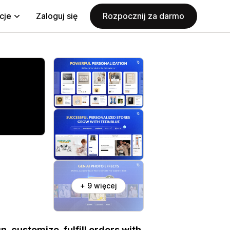
cje
Zaloguj się
Rozpocznij za darmo
+ 9 więcej
n, customize, fulfill orders with