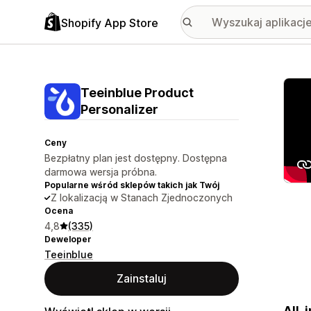
Shopify App Store
Wyróż
Teeinblue Product
Personalizer
Ceny
Bezpłatny plan jest dostępny. Dostępna
darmowa wersja próbna.
Popularne wśród sklepów takich jak Twój
Z lokalizacją w Stanach Zjednoczonych
Ocena
4,8
(335)
Deweloper
Teeinblue
Zainstaluj
All-