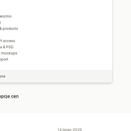
ders/mo
t
& products
PI access
va & PSD
nd mockups
pport
bna
opcje cen
14 lipiec 2026