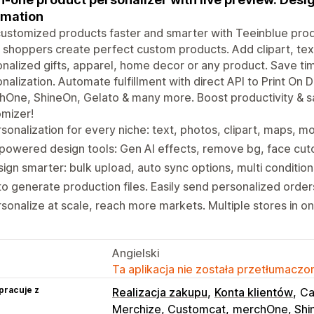
omation
customized products faster and smarter with Teeinblue prod
t shoppers create perfect custom products. Add clipart, tex
nalized gifts, apparel, home decor or any product. Save ti
nalization. Automate fulfillment with direct API to Print On De
One, ShineOn, Gelato & many more. Boost productivity & s
mizer!
sonalization for every niche: text, photos, clipart, maps, 
powered design tools: Gen AI effects, remove bg, face cuto
ign smarter: bulk upload, auto sync options, multi conditio
o generate production files. Easily send personalized orde
sonalize at scale, reach more markets. Multiple stores in o
Angielski
Ta aplikacja nie została przetłumaczon
pracuje z
Realizacja zakupu
Konta klientów
Ca
Merchize, Customcat
merchOne, Shi