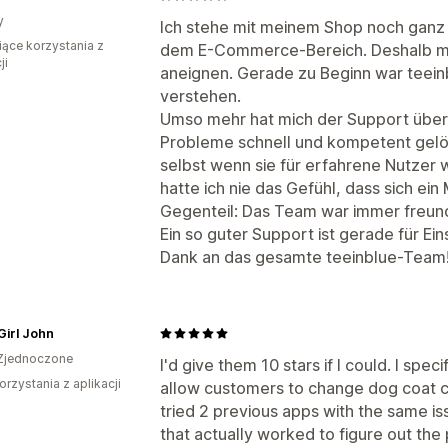
y
Ich stehe mit meinem Shop noch ganz
iące korzystania z
dem E-Commerce-Bereich. Deshalb mus
ji
aneignen. Gerade zu Beginn war teeinb
verstehen.
Umso mehr hat mich der Support über
Probleme schnell und kompetent gelöst
selbst wenn sie für erfahrene Nutzer 
hatte ich nie das Gefühl, dass sich ein
Gegenteil: Das Team war immer freundl
Ein so guter Support ist gerade für Ein
Dank an das gesamte teeinblue-Team
Girl John
Zjednoczone
I'd give them 10 stars if I could. I spe
orzystania z aplikacji
allow customers to change dog coat c
tried 2 previous apps with the same is
that actually worked to figure out the