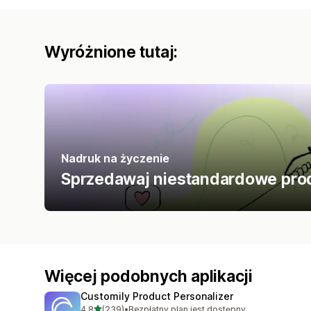
Wyróżnione tutaj:
Nadruk na życzenie
Sprzedawaj niestandardowe produk
Więcej podobnych aplikacji
Customily Product Personalizer
na 5 gwiazdek
4,8
(239)
•
Bezpłatny plan jest dostępny