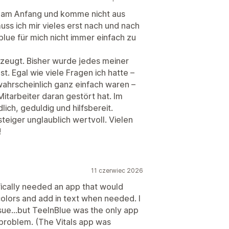
 am Anfang und komme nicht aus
s ich mir vieles erst nach und nach
lue für mich nicht immer einfach zu
zeugt. Bisher wurde jedes meiner
. Egal wie viele Fragen ich hatte –
wahrscheinlich ganz einfach waren –
 Mitarbeiter daran gestört hat. Im
ich, geduldig und hilfsbereit.
steiger unglaublich wertvoll. Vielen
!
11 czerwiec 2026
cifically needed an app that would
olors and add in text when needed. I
sue...but TeeInBlue was the only app
 problem. (The Vitals app was