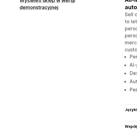
Wyświetl sklep w wersji
aut
demonstracyjnej
Sell 
to le
perso
perso
merch
custo
Per
AI-
Des
Aut
Per
Języki
Współ