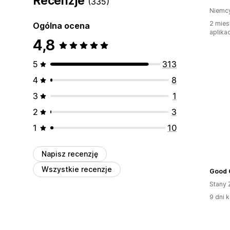
Recenzje
(335)
Niemc
2 mies
Ogólna ocena
aplikac
4,8
5
313
4
8
3
1
2
3
1
10
Napisz recenzję
Wszystkie recenzje
Good 
Stany 
9 dni k