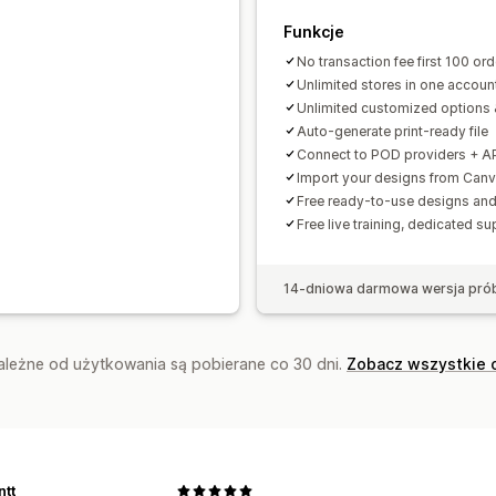
Śledzenie zamówień
Funkcje
No transaction fee first 100 or
Unlimited stores in one accoun
Unlimited customized options 
Auto-generate print-ready file
Connect to POD providers + A
Import your designs from Can
Free ready-to-use designs a
Free live training, dedicated su
14-dniowa darmowa wersja pró
zależne od użytkowania są pobierane co 30 dni.
Zobacz wszystkie 
tt