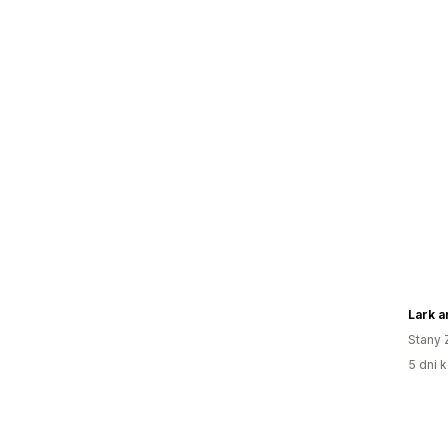
Lark 
Stany 
5 dni k