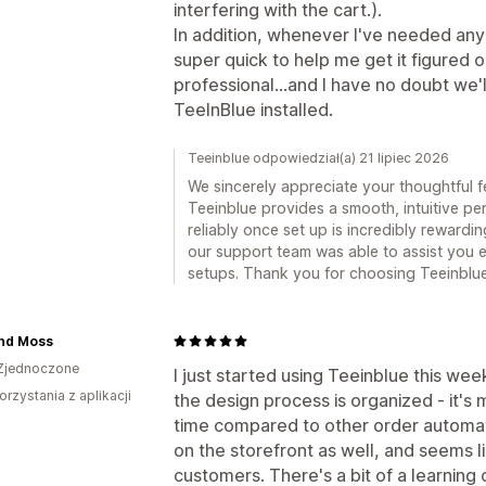
interfering with the cart.).
In addition, whenever I've needed any 
super quick to help me get it figured o
professional...and I have no doubt we'l
TeeInBlue installed.
Teeinblue odpowiedział(a) 21 lipiec 2026
We sincerely appreciate your thoughtful 
Teeinblue provides a smooth, intuitive p
reliably once set up is incredibly rewardi
our support team was able to assist you 
setups. Thank you for choosing Teeinblu
and Moss
Zjednoczone
I just started using Teeinblue this we
orzystania z aplikacji
the design process is organized - it's 
time compared to other order automati
on the storefront as well, and seems lik
customers. There's a bit of a learning