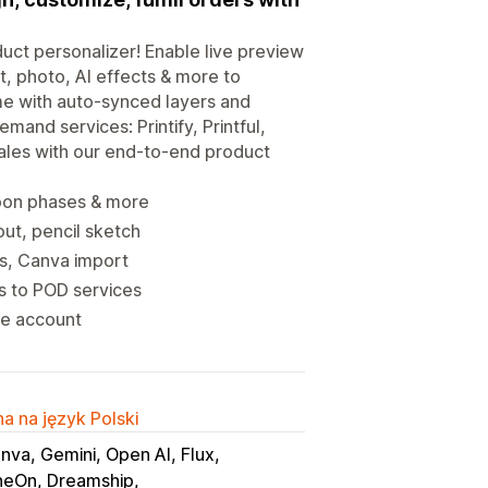
uct personalizer! Enable live preview
t, photo, AI effects & more to
me with auto-synced layers and
mand services: Printify, Printful,
ales with our end-to-end product
moon phases & more
ut, pencil sketch
ns, Canva import
rs to POD services
ne account
a na język Polski
nva, Gemini, Open AI, Flux
neOn, Dreamship