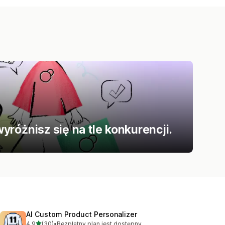
różnisz się na tle konkurencji.
AI Custom Product Personalizer
na 5 gwiazdek
4,9
(30)
•
Bezpłatny plan jest dostępny