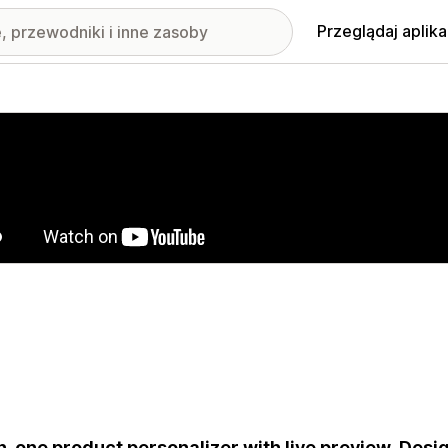
Przeglądaj aplika
nione obrazy w galerii
in-one product personalizer with live preview. Desig