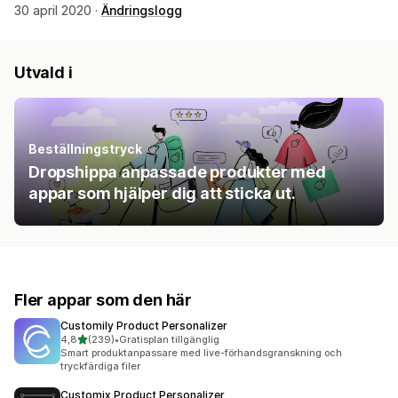
30 april 2020 ·
Ändringslogg
Utvald i
Beställningstryck
Dropshippa anpassade produkter med
appar som hjälper dig att sticka ut.
Fler appar som den här
Customily Product Personalizer
av 5 stjärnor
4,8
(239)
•
Gratisplan tillgänglig
239 recensioner totalt
Smart produktanpassare med live-förhandsgranskning och
tryckfärdiga filer
Customix Product Personalizer