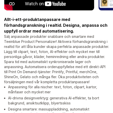
Allt-i-ett-produktanpassare med
förhandsgranskning i realtid. Designa, anpassa och
uppfyll ordrar med automatisering.
Sälj anpassade produkter snabbare och smartare med
Teeinblue Product Personalizer! Aktivera förhandsgranskning i
realtid för att låta kunder skapa perfekta anpassade produkter.
Lägg till clipart, text, foton, AI-effekter och mycket mer till
personliga gåvor, kläder, heminredning eller andra produkter.
Spara tid med automatiskt synkroniserade lager och
anpassning. Automatisera orderuppfyllelse med ett direkt-API
till Print On Demand-tjänster: Printify, Printful, merchOne,
ShineOn, Gelato och många fler. Öka produktiviteten och
försäljningen med vår kompletta produktanpassare!
Anpassning för alla nischer: text, foton, clipart, kartor,
månfaser och mycket mer
AI-drivna designverktyg: generativa AI-effekter, ta bort
bakgrund, ansiktsutklipp, blyertsskiss
Designa smartare: massuppladdning, automatiskt