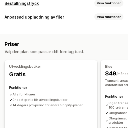
Beställningstryck
Visa funktioner
Produktanpassning
Anpassad uppladdning av filer
Visa funktioner
Privata etiketter
Designverktyg
Filtyper
Generator för modellering
Personlig anpassning
PNG
JPEG
Bilder
Anpassade regler
Anpassade mallar
Priser
Filhantering
Produkter
Välj den plan som passar ditt företag bäst.
Bildbeskärning
Bildrotation
Bildoptimering
Lägg till text
All-over-print
Väskor
Filtar
Apparel
Broderi
Hattar
Skor
Anpassat typsnitt
Mallar
Anpassade fält
Dryckesartiklar
Julklappar
Heminredning
Laserhantverk
Utvecklingsbutiker
Blue
Förhandsgranskning
Utskrifter
Smycken
Husdjursprodukter
Väggkonst
$49
Gratis
/måna
Transaktionsav
Leveransalternativ
orderartikel s
Funktioner
Bulkleverans
Anpassad leverans
Global leverans
Alla funktioner
Funktioner
Uppdateringar i realtid
Orderspårning
Endast gratis för utvecklingsbutiker
Ingen transa
14 dagars provperiod för andra Shopify-planer
100 ordrarn
Obegränsat a
Obegränsat 
produkter