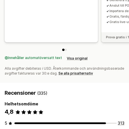
Generera try
Anslut till 
Importera d
Gratis, färd
Gratis live-
Prova gratis i
Innehåller automatöversatt text
Visa original
Alla avgifter debiteras i USD. Återkommande och användningsbaserade
avgifter faktureras var 30:e dag.
Se alla prisalternativ
Recensioner
(335)
Helhetsomdöme
4,8
5
313