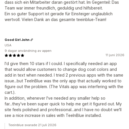
dass sich ein Mitarbeiter daran gestört hat. Im Gegenteil: Das
Team war immer freundlich, geduldig und hilfsbereit.
Ein so guter Support ist gerade für Einsteiger unglaublich
wertvoll. Vielen Dank an das gesamte teeinblue-Team!
Good Girl John
USA
9 dagar användning av appen
11 juni 2026
I'd give them 10 stars if I could. I specifically needed an app
that would allow customers to change dog coat colors and
add in text when needed. I tried 2 previous apps with the same
issue...but TeeInBlue was the only app that actually worked to
figure out the problem. (The Vitals app was interfering with the
cart.).
In addition, whenever I've needed any smaller help so
far...they've been super quick to help me get it figured out. My
site feels polished and professional...and I have no doubt we'll
see a nice increase in sales with TeeInBlue installed.
Teeinblue svarade 21 juli 2026