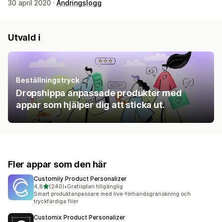
30 april 2020 ·
Ändringslogg
Utvald i
Beställningstryck
Dropshippa anpassade produkter med
appar som hjälper dig att sticka ut.
Fler appar som den här
Customily Product Personalizer
av 5 stjärnor
4,8
(240)
•
Gratisplan tillgänglig
240 recensioner totalt
Smart produktanpassare med live-förhandsgranskning och
tryckfärdiga filer
Customix Product Personalizer