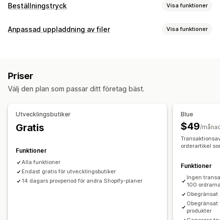
Beställningstryck
Visa funktioner
Produktanpassning
Anpassad uppladdning av filer
Visa funktioner
Privata etiketter
Designverktyg
Filtyper
Generator för modellering
Personlig anpassning
PNG
JPEG
Bilder
Anpassade regler
Anpassade mallar
Priser
Filhantering
Produkter
Välj den plan som passar ditt företag bäst.
Bildbeskärning
Bildrotation
Bildoptimering
Lägg till text
All-over-print
Väskor
Filtar
Apparel
Broderi
Hattar
Skor
Anpassat typsnitt
Mallar
Anpassade fält
Dryckesartiklar
Julklappar
Heminredning
Laserhantverk
Utvecklingsbutiker
Blue
Förhandsgranskning
Utskrifter
Smycken
Husdjursprodukter
Väggkonst
$49
Gratis
/måna
Transaktionsav
Leveransalternativ
orderartikel s
Funktioner
Bulkleverans
Anpassad leverans
Global leverans
Alla funktioner
Funktioner
Uppdateringar i realtid
Orderspårning
Endast gratis för utvecklingsbutiker
Ingen transa
14 dagars provperiod för andra Shopify-planer
100 ordrarn
Obegränsat a
Obegränsat 
produkter