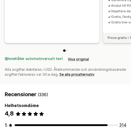
Generera try
Anslut till 
Importera d
Gratis, färd
Gratis live-
Prova gratis i
Innehåller automatöversatt text
Visa original
Alla avgifter debiteras i USD. Återkommande och användningsbaserade
avgifter faktureras var 30:e dag.
Se alla prisalternativ
Recensioner
(336)
Helhetsomdöme
4,8
5
314