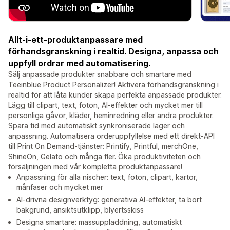
Allt-i-ett-produktanpassare med
förhandsgranskning i realtid. Designa, anpassa och
uppfyll ordrar med automatisering.
Sälj anpassade produkter snabbare och smartare med
Teeinblue Product Personalizer! Aktivera förhandsgranskning i
realtid för att låta kunder skapa perfekta anpassade produkter.
Lägg till clipart, text, foton, AI-effekter och mycket mer till
personliga gåvor, kläder, heminredning eller andra produkter.
Spara tid med automatiskt synkroniserade lager och
anpassning. Automatisera orderuppfyllelse med ett direkt-API
till Print On Demand-tjänster: Printify, Printful, merchOne,
ShineOn, Gelato och många fler. Öka produktiviteten och
försäljningen med vår kompletta produktanpassare!
Anpassning för alla nischer: text, foton, clipart, kartor,
månfaser och mycket mer
AI-drivna designverktyg: generativa AI-effekter, ta bort
bakgrund, ansiktsutklipp, blyertsskiss
Designa smartare: massuppladdning, automatiskt