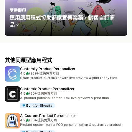
隨需即印
運用應用程式協助商家宣傳業務，銷售自訂商
品。
其他同類型應用程式
Customily Product Personalizer
滿分 5 顆星
4.8
(239)
•
提供免費方案
共有 239 則評價
Smart product customizer with live preview & print ready files
Customix Product Personalizer
滿分 5 顆星
4.8
(30)
•
提供免費方案
共有 30 則評價
AI product personalizer for POD: live preview & print files
Built for Shopify
AI Custom Product Personalizer
滿分 5 顆星
4.9
(30)
•
提供免費方案
共有 30 則評價
Product customizer for POD personalization & customize product