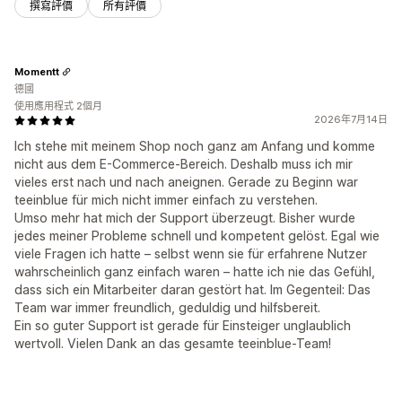
撰寫評價
所有評價
Momentt
德國
使用應用程式 2個月
2026年7月14日
Ich stehe mit meinem Shop noch ganz am Anfang und komme
nicht aus dem E-Commerce-Bereich. Deshalb muss ich mir
vieles erst nach und nach aneignen. Gerade zu Beginn war
teeinblue für mich nicht immer einfach zu verstehen.
Umso mehr hat mich der Support überzeugt. Bisher wurde
jedes meiner Probleme schnell und kompetent gelöst. Egal wie
viele Fragen ich hatte – selbst wenn sie für erfahrene Nutzer
wahrscheinlich ganz einfach waren – hatte ich nie das Gefühl,
dass sich ein Mitarbeiter daran gestört hat. Im Gegenteil: Das
Team war immer freundlich, geduldig und hilfsbereit.
Ein so guter Support ist gerade für Einsteiger unglaublich
wertvoll. Vielen Dank an das gesamte teeinblue-Team!