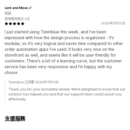
Lark and Moss
美國
使用應用程式 5天
2026年5月22日
I just started using Teeinblue this week, and I've been
impressed with how the design process is organized - it's
modular, so it's very logical and saves time compared to other
order automation apps I've used. It looks very nice on the
storefront as well, and seems like it will be user-friendly for
customers. There's a bit of a learning curve, but the customer
service has been very responsive and I'm happy with my
choice.
Teeinblue 已回覆 2026年7月21日
Thank you for your wonderful review. We’re delighted to know that our
solution has helped you and that our support team could assist you
effectively.
支援服務