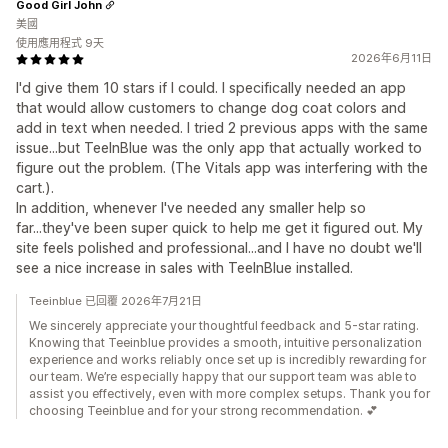
Good Girl John
美國
使用應用程式 9天
2026年6月11日
I'd give them 10 stars if I could. I specifically needed an app
that would allow customers to change dog coat colors and
add in text when needed. I tried 2 previous apps with the same
issue...but TeeInBlue was the only app that actually worked to
figure out the problem. (The Vitals app was interfering with the
cart.).
In addition, whenever I've needed any smaller help so
far...they've been super quick to help me get it figured out. My
site feels polished and professional...and I have no doubt we'll
see a nice increase in sales with TeeInBlue installed.
Teeinblue 已回覆 2026年7月21日
We sincerely appreciate your thoughtful feedback and 5-star rating.
Knowing that Teeinblue provides a smooth, intuitive personalization
experience and works reliably once set up is incredibly rewarding for
our team. We’re especially happy that our support team was able to
assist you effectively, even with more complex setups. Thank you for
choosing Teeinblue and for your strong recommendation. 💕