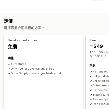
私人標籤
設計工具
模型產生器
個人化
自訂範本
檔案類型
商品
PNG
JPEG
圖片
自訂規則
滿版印花
包包
毛毯
服飾
刺繡
帽子
鞋子
飲料用品
節慶禮品
定價
檔案管理
家飾
雷射雕刻
珠寶
寵物商品
壁飾
選擇最適合您業務的方案。
剪裁圖片
旋轉圖片
圖片最佳化
新增文字
自訂字型
範本
運送選項
自訂欄位
預覽
列印
Development stores
Blue
大量運送
自訂運送
全球出貨作業
即時更新
追蹤訂單
$49
免費
/月
$0.1 to $0.4 t
by Teeinblue
功能
All features
功能
Only free for Development Stores
No transacti
Other Shopify plans, enjoy 14-day trial
Unlimited st
Unlimited cu
Auto-generat
Connect to 
Import your
Free ready-
Free live tr