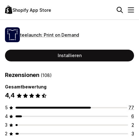
Shopify App Store
teelaunch: Print on Demand
Installieren
Rezensionen
(108)
Gesamtbewertung
4,4
5
77
4
6
3
2
2
3