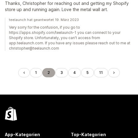
Thanks, Christopher for reaching out and getting my Shopify
store up and running again. Love the metal wall art.
teelaunch hat geantwortet 19. März 2023
Very sorry for the confusion, if you go to
https://apps.shopify.com/teelaunch-1 you can connect to your
Shopify store. Unfortunately, you can't access from
app.teelaunch.com. If you have any issues please reach out to me at
christopher@teelaunch.com
1
2
3
4
5
11
App-Kategorien
Top-Kategorien