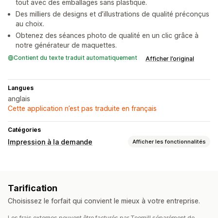
tout avec des emballages sans plastique.
Des milliers de designs et d’illustrations de qualité préconçus
au choix.
Obtenez des séances photo de qualité en un clic grâce à
notre générateur de maquettes.
Contient du texte traduit automatiquement
Afficher l’original
Langues
anglais
Cette application n’est pas traduite en français
Catégories
Impression à la demande
Afficher les fonctionnalités
Personnalisation de produit
Outils de conception
Générateur de maquette
Tarification
Produits
Choisissez le forfait qui convient le mieux à votre entreprise.
Sacs
Vêtements
Verres et tasses
Décoration d’intérieur
Les frais externes peuvent être facturés par Teemill séparément de