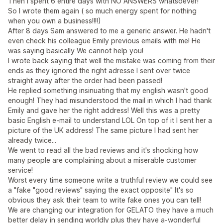
Then I spent 6 entire days with NO ANSWERS whatsoever!
So I wrote them again ( so much energy spent for nothing
when you own a business!!!!)
After 8 days Sam answered to me a generic answer. He hadn't
even check his colleague Emily previous emails with me! He
was saying basically We cannot help you!
I wrote back saying that well the mistake was coming from their
ends as they ignored the right adresse I sent over twice
straight away after the order had been passed!
He replied something insinuating that my english wasn't good
enough! They had misunderstood the mail in which I had thank
Emily and gave her the right address! Well this was a pretty
basic English e-mail to understand LOL On top of it I sent her a
picture of the UK address! The same picture I had sent her
already twice...
We went to read all the bad reviews and it's shocking how
many people are complaining about a miserable customer
service!
Worst every time someone write a truthful review we could see
a "fake "good reviews" saying the exact opposite" It's so
obvious they ask their team to write fake ones you can tell!
We are changing our integration for GELATO they have a much
better delay in sending worldly plus they have a-wonderful