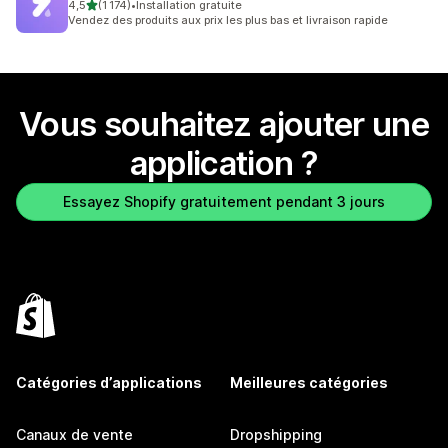
étoile(s) sur 5
4,5
(1 174)
•
Installation gratuite
1174 avis au total
Vendez des produits aux prix les plus bas et livraison rapide
Vous souhaitez ajouter une
application ?
Essayez Shopify gratuitement pendant 3 jours
Catégories d’applications
Meilleures catégories
Canaux de vente
Dropshipping