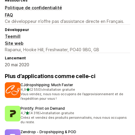
Ressources
Politique de confidentialité
FAQ
Ce développeur n’offre pas d’assistance directe en Français.
Développeur
Teemill
Site web
Rapanui, Hooke Hill, Freshwater, PO40 9BG, GB
Lancement
20 mai 2020
Plus d’applications comme celle-ci
CJdropshipping: Much Faster
étoile(s) sur 5
4,9
(2 550)
•
Installation gratuite
2550 avis au total
Vous vendez, nous nous occupons de l’approvisionnement et de
l’expédition pour vous !
Printify: Print on Demand
étoile(s) sur 5
4,7
(4 318)
•
Installation gratuite
4318 avis au total
Créez et vendez des produits personnalisés, nous nous occupons
du reste.
Zendrop ‑ Dropshipping & POD