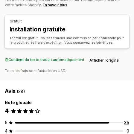
Art mural
Éco-responsable
Biologique
votre facture Shopify.
En savoir plus
Options d’expédition
Étiquette anonyme
Gratuit
Traitement des commandes à l’international
Installation gratuite
Mises à jour en temps réel
Suivi des commandes
Teemill est gratuit. Nous facturons une commission par commande pour
le produit et les frais d’expédition. Vous conservez les bénéfices.
Contient du texte traduit automatiquement
Afficher l’original
Tous les frais sont facturés en USD.
Avis
(38)
Note globale
4
5
35
4
0