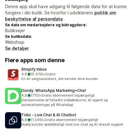
Denne app skal have adgang til følgende data for at kunne
fungere i din butik. Se hvorfor i udviklerens
politik om
beskyttelse af persondata
.
Se data om medarbejdere og bidragydere:
Butiksejer
Se butiksdata:
Webshop
Se detaljer
Flere apps som denne
Shopify Inbox
ud af 5 stjerner
4,6
(5.479)
•
Gratis
5479 anmeldelser i alt
En AI-salgsassistent, der kender dine kunder
Dondy: WhatsApp Marketing+Chat
ud af 5 stjerner
4,8
(770)
•
Gratis abonnement tilgængeligt
770 anmeldelser i alt
Gendannelse af forladte indkøbskurve, AI-agent og
automatiseringer på WhatsApp
Tidio ‑ Live Chat & AI Chatbot
ud af 5 stjerner
4,8
(1.246)
•
Gratis abonnement tilgængeligt
1246 anmeldelser i alt
Hjælp kunder øjeblikkeligt med live chat og AI-drevet support.