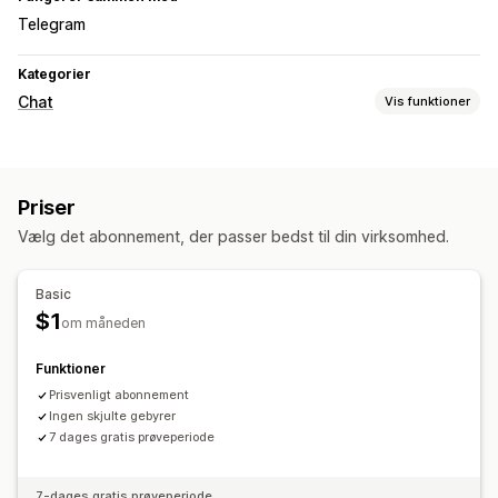
Telegram
Kategorier
Chat
Vis funktioner
Beskeder i realtid
Sociale medier
Priser
Vælg det abonnement, der passer bedst til din virksomhed.
Basic
$1
om måneden
Funktioner
Prisvenligt abonnement
Ingen skjulte gebyrer
7 dages gratis prøveperiode
7-dages gratis prøveperiode