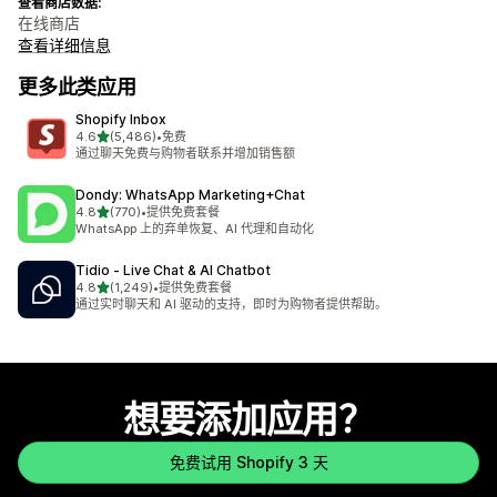
查看商店数据:
在线商店
查看详细信息
更多此类应用
Shopify Inbox
星（满分 5 星）
4.6
(5,486)
•
免费
总共 5486 条评论
通过聊天免费与购物者联系并增加销售额
Dondy: WhatsApp Marketing+Chat
星（满分 5 星）
4.8
(770)
•
提供免费套餐
总共 770 条评论
WhatsApp 上的弃单恢复、AI 代理和自动化
Tidio ‑ Live Chat & AI Chatbot
星（满分 5 星）
4.8
(1,249)
•
提供免费套餐
总共 1249 条评论
通过实时聊天和 AI 驱动的支持，即时为购物者提供帮助。
想要添加应用？
免费试用 Shopify 3 天