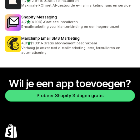
van 5 sterren
4,7
(2.949)
•
Gratis te installeren
2949 recensies in totaal
Maximale ROI met AI-gestuurde e-mailmarketing, sms en service
Shopify Messaging
van 5 sterren
4,7
(4.109)
•
Gratis te installeren
4109 recensies in totaal
E-mailmarketing voor klantenbinding en een hogere omzet
Mailchimp Email SMS Marketing
van 5 sterren
4,8
(1.331)
•
Gratis abonnement beschikbaar
1331 recensies in totaal
Verhoog je omzet met e-mailmarketing, sms, formulieren en
automatisering
Wil je een app toevoegen?
Probeer Shopify 3 dagen gratis