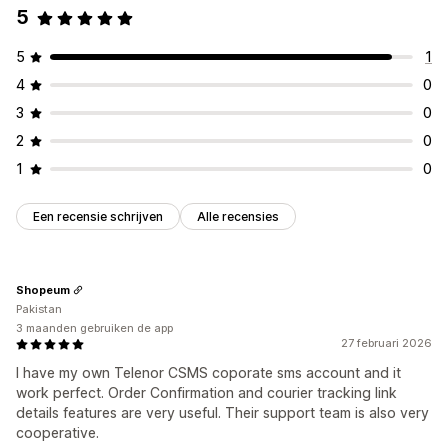
5
5
1
4
0
3
0
2
0
1
0
Een recensie schrijven
Alle recensies
Shopeum
Pakistan
3 maanden gebruiken de app
27 februari 2026
I have my own Telenor CSMS coporate sms account and it
work perfect. Order Confirmation and courier tracking link
details features are very useful. Their support team is also very
cooperative.