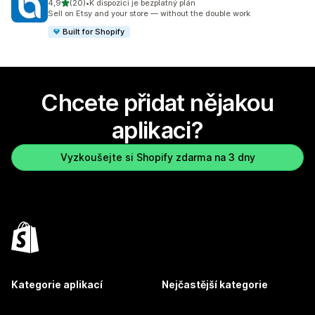
z 5 hvězd
4,9
(20)
•
K dispozici je bezplatný plán
Celkový počet recenzí: 20
Sell on Etsy and your store — without the double work
Built for Shopify
Chcete přidat nějakou
aplikaci?
Vyzkoušejte si Shopify zdarma na 3 dny
Kategorie aplikací
Nejčastější kategorie