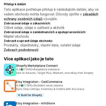
Přístup k datům
Tato aplikace potřebuje přístup k následujícím datům, aby ve
vašem obchodu mohla fungovat. Důvody zjistíte v
zásadách
ochrany osobních údajů
vývojáře.
Zobrazovat údaje o zákaznících:
Citlivé údaje, údaje o zařízení a aktivitě
Zobrazovat údaje o zaměstnancích a spolupracovnících:
Majitel obchodu
Zobrazit a upravit údaje obchodu:
Produkty, objednávky, vlastní data, ostatní údaje
Zobrazit podrobnosti
Více aplikací jako je tato
Shopify Marketplace Connect
z 5 hvězd
4,3
(1 940)
•
Bezplatná instalace
Celkový počet recenzí: 1940
Sell on Amazon, Target Plus, Walmart, and eBay from Shopify
Etsy Integration ‑ CedCommerce
z 5 hvězd
4,6
(1 186)
•
Zkušební verze zdarma
Celkový počet recenzí: 1186
Sync Etsy Listings, Inventory & Orders with Accuracy
Built for Shopify
Etsy Integration ‑ InfoShore