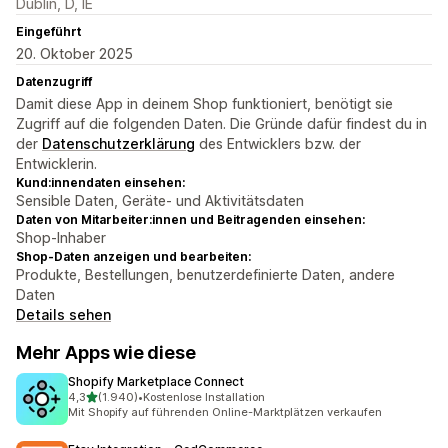
Dublin, D, IE
Eingeführt
20. Oktober 2025
Datenzugriff
Damit diese App in deinem Shop funktioniert, benötigt sie
Zugriff auf die folgenden Daten. Die Gründe dafür findest du in
der
Datenschutzerklärung
des Entwicklers bzw. der
Entwicklerin.
Kund:innendaten einsehen:
Sensible Daten, Geräte- und Aktivitätsdaten
Daten von Mitarbeiter:innen und Beitragenden einsehen:
Shop-Inhaber
Shop-Daten anzeigen und bearbeiten:
Produkte, Bestellungen, benutzerdefinierte Daten, andere
Daten
Details sehen
Mehr Apps wie diese
Shopify Marketplace Connect
von 5 Sternen
4,3
(1.940)
•
Kostenlose Installation
1940 Rezensionen insgesamt
Mit Shopify auf führenden Online-Marktplätzen verkaufen