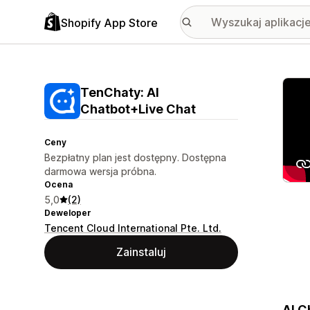
Shopify App Store
Wyróż
TenChaty: AI
Chatbot+Live Chat
Ceny
Bezpłatny plan jest dostępny. Dostępna
darmowa wersja próbna.
Ocena
5,0
(2)
Deweloper
Tencent Cloud International Pte. Ltd.
Zainstaluj
AI C