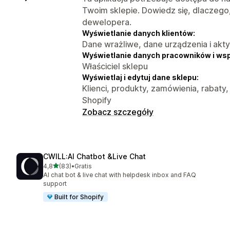
Twoim sklepie. Dowiedz się, dlaczego
dewelopera.
Wyświetlanie danych klientów:
Dane wrażliwe, dane urządzenia i akt
Wyświetlanie danych pracowników i ws
Właściciel sklepu
Wyświetlaj i edytuj dane sklepu:
Klienci, produkty, zamówienia, rabaty,
Shopify
Zobacz szczegóły
CWILL:AI Chatbot &Live Chat
na 5 gwiazdek
4,8
(83)
•
Gratis
Łączna liczba recenzji: 83
AI chat bot & live chat with helpdesk inbox and FAQ
support
Built for Shopify