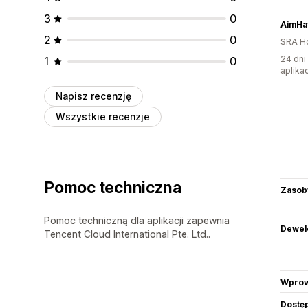
3
0
AimHa
2
0
SRA H
24 dni
1
0
aplikac
Napisz recenzję
Wszystkie recenzje
Pomoc techniczna
Zasob
Pomoc techniczną dla aplikacji zapewnia
Dewel
Tencent Cloud International Pte. Ltd..
Wprow
Dostę