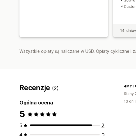
360-da
Custom
14-dnio
Wszystkie opłaty są naliczane w USD. Opłaty cykliczne i 
Recenzje
4MYT
(2)
Stany 
13 dni 
Ogólna ocena
5
5
2
4
0