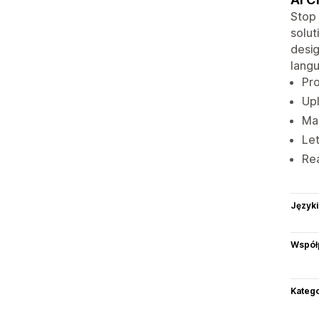
Stop 
solut
desig
langu
Pro
Upl
Man
Let
Rea
Języki
Współ
Katego