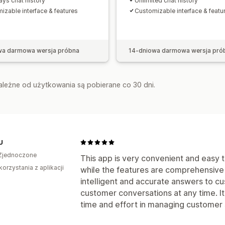
ys chat history
Unlimited chat history
izable interface & features
Customizable interface & featu
wa darmowa wersja próbna
14-dniowa darmowa wersja pró
zależne od użytkowania są pobierane co 30 dni.
U
Zjednoczone
This app is very convenient and easy t
korzystania z aplikacji
while the features are comprehensive
intelligent and accurate answers to c
customer conversations at any time. It
time and effort in managing custome