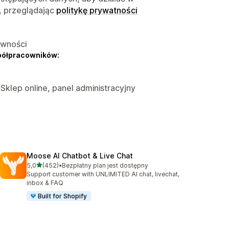
, przeglądając
politykę prywatności
ywności
półpracowników:
 Sklep online, panel administracyjny
Moose AI Chatbot & Live Chat
na 5 gwiazdek
5,0
(452)
•
Bezpłatny plan jest dostępny
Łączna liczba recenzji: 452
Support customer with UNLIMITED AI chat, livechat,
inbox & FAQ
Built for Shopify