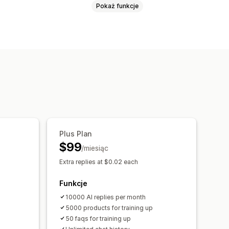
Pokaż funkcje
nie w czasie rzeczywistym
howań
Analiza agentów
Wielojęzyczne
standardowe szablony
ane pytania
Pozdrowienia
i
Natychmiastowe odpowiedzi
odpowiedzi
Aktualizacje zamówienia
Okno czatu
Godziny pracy
Plus Plan
Przepływ czatu
$99
/miesiąc
Extra replies at $0.02 each
Funkcje
10000 AI replies per month
5000 products for training up
50 faqs for training up