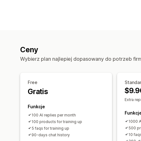
Ceny
Wybierz plan najlepiej dopasowany do potrzeb fir
Free
Standar
$9.9
Gratis
Extra rep
Funkcje
Funkcj
100 AI replies per month
1000 A
100 products for training up
500 pr
5 faqs for training up
10 faqs
90-days chat history