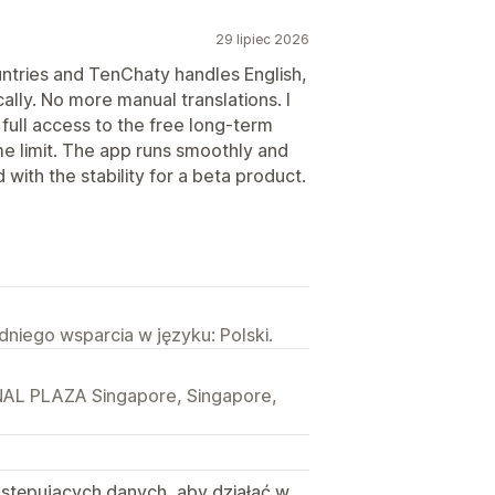
29 lipiec 2026
untries and TenChaty handles English,
lly. No more manual translations. I
ull access to the free long-term
e limit. The app runs smoothly and
 with the stability for a beta product.
niego wsparcia w języku: Polski.
L PLAZA Singapore, Singapore,
astępujących danych, aby działać w