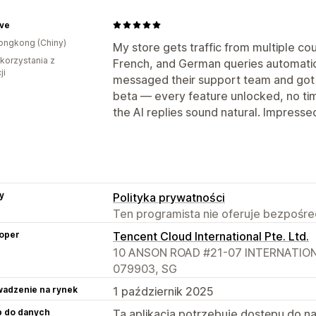
ve
ongkong (Chiny)
My store gets traffic from multiple co
 korzystania z
French, and German queries automatica
ji
messaged their support team and got f
beta — every feature unlocked, no tim
the AI replies sound natural. Impressed
y
Polityka prywatności
Ten programista nie oferuje bezpośred
oper
Tencent Cloud International Pte. Ltd.
10 ANSON ROAD #21-07 INTERNATIONA
079903, SG
adzenie na rynek
1 październik 2025
p do danych
Ta aplikacja potrzebuje dostępu do n