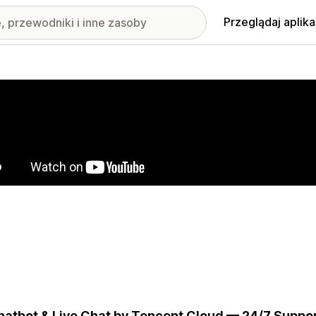
Przeglądaj aplika
nione obrazy w galerii
hatbot & Live Chat by Tencent Cloud — 24/7 Suppo