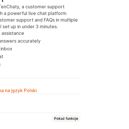
 TenChaty, a customer support
h a powerful live chat platform
ustomer support and FAQs in multiple
 set up in under 3 minutes.
 assistance
 answers accurately
 inbox
at
s
a na język Polski
Pokaż funkcje