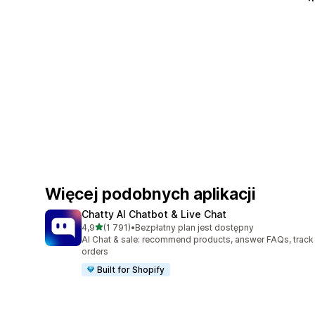
Więcej podobnych aplikacji
Chatty AI Chatbot & Live Chat
na 5 gwiazdek
4,9
(1 791)
•
Bezpłatny plan jest dostępny
Łączna liczba recenzji: 1791
AI Chat & sale: recommend products, answer FAQs, track
orders
Built for Shopify