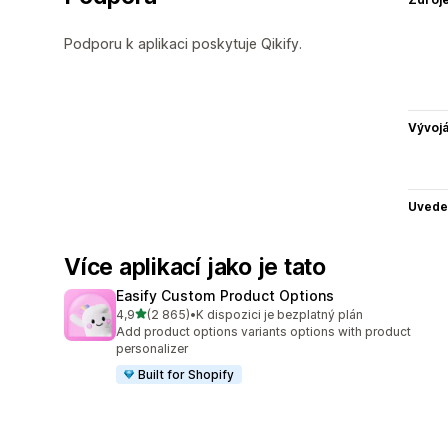
Podporu k aplikaci poskytuje Qikify.
Vývojá
Uvede
Více aplikací jako je tato
Easify Custom Product Options
z 5 hvězd
4,9
(2 865)
•
K dispozici je bezplatný plán
Celkový počet recenzí: 2865
Add product options variants options with product
personalizer
Built for Shopify