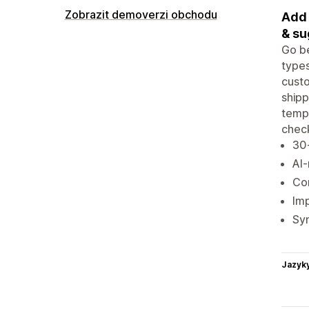
Zobrazit demoverzi obchodu
Add 
& su
Go be
types
custo
shipp
templ
chec
30+
AI
Con
Imp
Syn
Jazyk