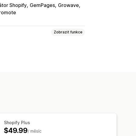
átor Shopify
GemPages
Growave
romote
Zobrazit funkce
á logika
Písma
Data
Vícenásobný výběr
Čísla
ní
Vlastní CSS
Vlastní HTML
razení variant
říplatky
Poplatky za nastavení
Shopify Plus
m
Automatické aktualizace
$49.99
/ měsíc