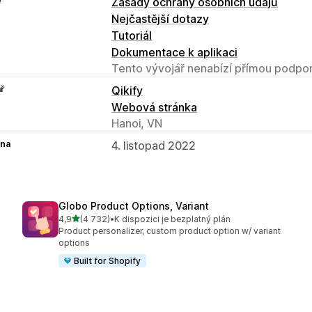
Zásady ochrany osobních údajů
Nejčastější dotazy
Tutoriál
Dokumentace k aplikaci
Tento vývojář nenabízí přímou podpor
ř
Qikify
Webová stránka
Hanoi, VN
na
4. listopad 2022
Globo Product Options, Variant
z 5 hvězd
4,9
(4 732)
•
K dispozici je bezplatný plán
Celkový počet recenzí: 4732
Product personalizer, custom product option w/ variant
options
Built for Shopify