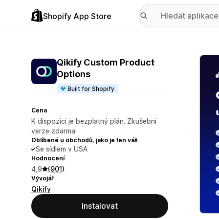
Shopify App Store
Galer
Qikify Custom Product
Options
Built for Shopify
Cena
K dispozici je bezplatný plán. Zkušební
verze zdarma.
Oblíbené u obchodů, jako je ten váš
Se sídlem v USA
Hodnocení
4,9
(901)
Vývojář
Qikify
Instalovat