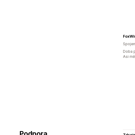
FoxWis
Spojen
Doba p
Asi m
Podpora
Zdroj