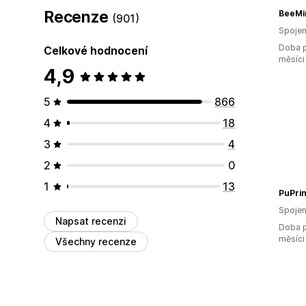
Recenze
BeeMi
(901)
Spojen
Doba p
Celkové hodnocení
měsíci
4,9
5
866
4
18
3
4
2
0
1
13
PuPrin
Spojen
Napsat recenzi
Doba p
měsíci
Všechny recenze