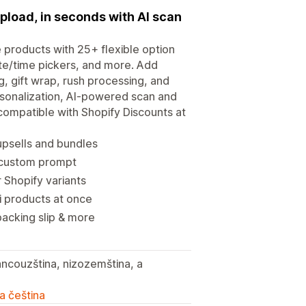
upload, in seconds with AI scan
 products with 25+ flexible option
te/time pickers, and more. Add
, gift wrap, rush processing, and
rsonalization, AI-powered scan and
compatible with Shopify Discounts at
upsells and bundles
 custom prompt
 Shopify variants
i products at once
packing slip & more
rancouzština, nizozemština, a
a čeština