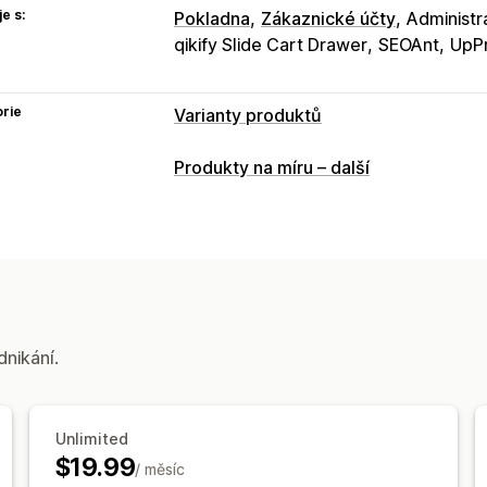
e s:
Pokladna
Zákaznické účty
Administr
qikify Slide Cart Drawer
SEOAnt
UpP
rie
Varianty produktů
Přizpůsobení
Produkty na míru – další
Zaškrtávací pole
Vzorníky
Podmíněn
Rozevírací nabídky
Nahrání souboru
Přepínače
Vlastní text
Dárkové bale
Náhled
Překlad
Import a export
Zob
Nacenění
dnikání.
Vlastní nacenění
Doplňky
Variantní p
Prémiové příplatky
Skladové zásoby
Unlimited
Skrytí produktů, které nejsou sklade
$19.99
/ měsíc