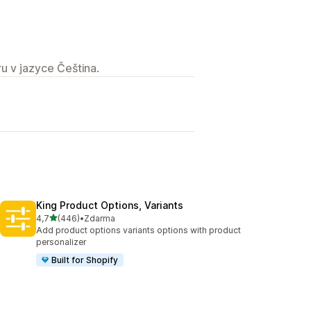
u v jazyce Čeština.
King Product Options, Variants
z 5 hvězd
4,7
(446)
•
Zdarma
Celkový počet recenzí: 446
Add product options variants options with product
personalizer
Built for Shopify