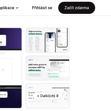
aplikace
Přihlásit se
Začít zdarma
+ Další(ch) 8