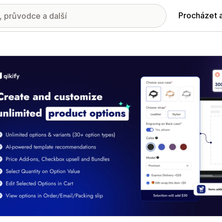
Procházet 
ie propagovaných obrázků