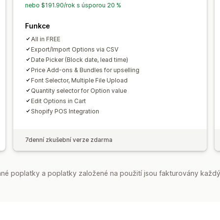
nebo $191.90/rok s úsporou 20 %
Funkce
All in FREE
Export/Import Options via CSV
Date Picker (Block date, lead time)
Price Add-ons & Bundles for upselling
Font Selector, Multiple File Upload
Quantity selector for Option value
Edit Options in Cart
Shopify POS Integration
7denní zkušební verze zdarma
é poplatky a poplatky založené na použití jsou fakturovány každý