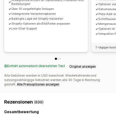
Unbegrenzte Anzahl an Optionssets, Produkten und
Bestellungen
Ausverkaufte Artikel ausblenden
Automatische Updates
Optionen via
Über 10 vorgefertigte Vorlagen
Datumsauswa
Unbegrenzte Variantenoptionen
Preis-Add-on
Bedingte Logik mit Shopify-Varianten
Schriftausw
Shopify-Optionen als Bild/Farbe anpassen
Mengenauswa
Live-Chat-Support
Optionen im
Integration 
7-tägiger kos
Enthält automatisch übersetzten Text
Original anzeigen
Alle Gebühren werden in USD berechnet. Wiederkehrende und
nutzungsabhängige Gebühren werden alle 30 Tage in Rechnung
gestellt.
Alle Preisoptionen anzeigen
Rezensionen
(899)
Gesamtbewertung