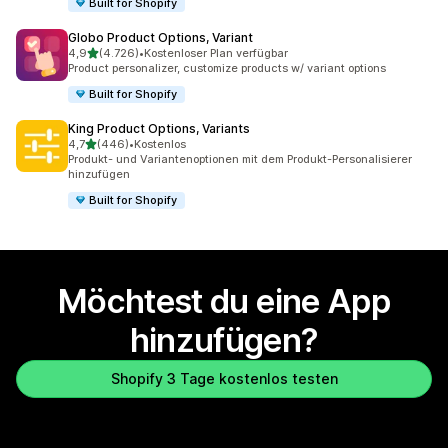
Built for Shopify
Globo Product Options, Variant
von 5 Sternen
4,9
(4.726)
•
Kostenloser Plan verfügbar
4726 Rezensionen insgesamt
Product personalizer, customize products w/ variant options
Built for Shopify
King Product Options, Variants
von 5 Sternen
4,7
(446)
•
Kostenlos
446 Rezensionen insgesamt
Produkt- und Variantenoptionen mit dem Produkt-Personalisierer
hinzufügen
Built for Shopify
Möchtest du eine App
hinzufügen?
Shopify 3 Tage kostenlos testen