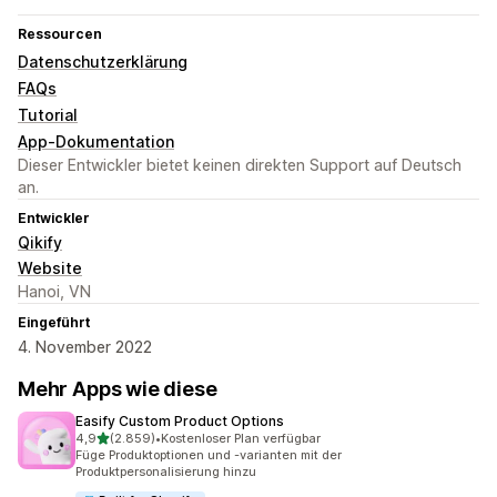
Ressourcen
Datenschutzerklärung
FAQs
Tutorial
App-Dokumentation
Dieser Entwickler bietet keinen direkten Support auf Deutsch
an.
Entwickler
Qikify
Website
Hanoi, VN
Eingeführt
4. November 2022
Mehr Apps wie diese
Easify Custom Product Options
von 5 Sternen
4,9
(2.859)
•
Kostenloser Plan verfügbar
2859 Rezensionen insgesamt
Füge Produktoptionen und -varianten mit der
Produktpersonalisierung hinzu