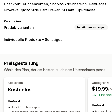
Checkout
Kundenkonten
Shopify-Adminbereich
GemPages
Growave
qikify Slide Cart Drawer
SEOAnt
UpPromote
Kategorien
Produktvarianten
Funktionen anzeigen
Anpassung
Individuelle Produkte – Sonstiges
Kontrollkästchen
Farbfelder
Bedingte Logik
Schriftarten
Daten
Dropdowns
Datei-Upload
Mehrfachauswahl
Nummern
Optionsschaltflächen
Benutzerdefinierter Text
Preisgestaltung
Geschenkverpackung
Benutzerdefinierte CSS
Wähle den Plan, der am besten zu deinem Unternehmen passt.
Benutzerdefiniertes HTML
Vorschau
Übersetzung
Import und Export
Variantenanzeige
Kostenlos
Unbegrenzt
Preisgestaltung
$19.99
Kostenlos
/ 
Individuelle Preise
Add-ons
Variantenaufschläge
oder $191.90/J
Einrichtungsgebühren
Prämienaufschläge
Umfasst
Umfasst
Über 20 Optionstypen
Inventar
Alles im kos