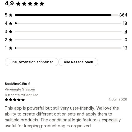
4,9
5
864
4
18
3
4
2
0
1
13
Eine Rezension schreiben
Alle Rezensionen
BeeMineGifts
Vereinigte Staaten
4 monate mit der App
1. Juli 2026
This app is powerful but still very user-friendly. We love the
ability to create different option sets and apply them to
multiple products. The conditional logic feature is especially
useful for keeping product pages organized.