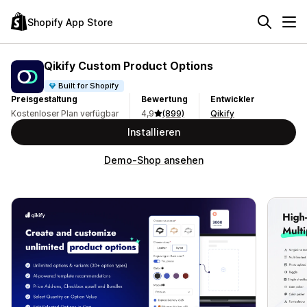
Shopify App Store
Qikify Custom Product Options
Built for Shopify
Preisgestaltung
Bewertung
Entwickler
Kostenloser Plan verfügbar
4,9
(899)
Qikify
Installieren
Demo-Shop ansehen