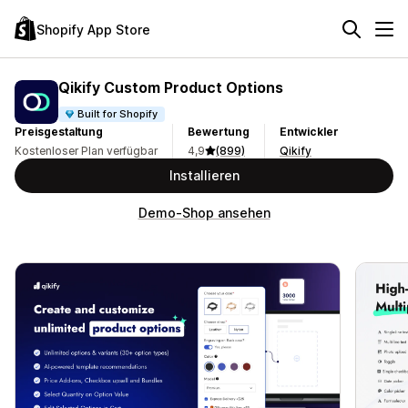
Shopify App Store
Qikify Custom Product Options
Built for Shopify
Preisgestaltung
Bewertung
Entwickler
Kostenloser Plan verfügbar
4,9
(899)
Qikify
Installieren
Demo-Shop ansehen