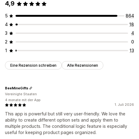
4,9
5
864
4
18
3
4
2
0
1
13
Eine Rezension schreiben
Alle Rezensionen
BeeMineGifts
Vereinigte Staaten
4 monate mit der App
1. Juli 2026
This app is powerful but still very user-friendly. We love the
ability to create different option sets and apply them to
multiple products. The conditional logic feature is especially
useful for keeping product pages organized.