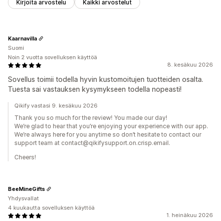
Kirjoita arvostelu
Kaikki arvostelut
Kaarnavilla
Suomi
Noin 2 vuotta sovelluksen käyttöä
8. kesäkuu 2026
Sovellus toimii todella hyvin kustomoitujen tuotteiden osalta.
Tuesta sai vastauksen kysymykseen todella nopeasti!
Qikify vastasi 9. kesäkuu 2026
Thank you so much for the review! You made our day!
We’re glad to hear that you’re enjoying your experience with our app.
We’re always here for you anytime so don’t hesitate to contact our
support team at contact@qikifysupport.on.crisp.email.
Cheers!
BeeMineGifts
Yhdysvallat
4 kuukautta sovelluksen käyttöä
1. heinäkuu 2026