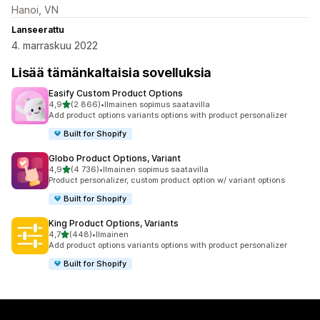
Hanoi, VN
Lanseerattu
4. marraskuu 2022
Lisää tämänkaltaisia sovelluksia
Easify Custom Product Options
/ 5 tähteä
4,9
(2 866)
•
Ilmainen sopimus saatavilla
2866 arvostelua yhteensä
Add product options variants options with product personalizer
Built for Shopify
Globo Product Options, Variant
/ 5 tähteä
4,9
(4 736)
•
Ilmainen sopimus saatavilla
4736 arvostelua yhteensä
Product personalizer, custom product option w/ variant options
Built for Shopify
King Product Options, Variants
/ 5 tähteä
4,7
(448)
•
Ilmainen
448 arvostelua yhteensä
Add product options variants options with product personalizer
Built for Shopify