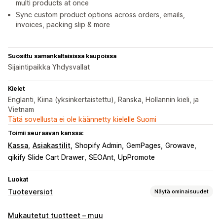
multi products at once
Sync custom product options across orders, emails,
invoices, packing slip & more
Suosittu samankaltaisissa kaupoissa
Sijaintipaikka Yhdysvallat
Kielet
Englanti, Kiina (yksinkertaistettu), Ranska, Hollannin kieli, ja
Vietnam
Tätä sovellusta ei ole käännetty kielelle Suomi
Toimii seuraavan kanssa:
Kassa
Asiakastilit
Shopify Admin
GemPages
Growave
qikify Slide Cart Drawer
SEOAnt
UpPromote
Luokat
Tuoteversiot
Näytä ominaisuudet
Mukautukset
Mukautetut tuotteet – muu