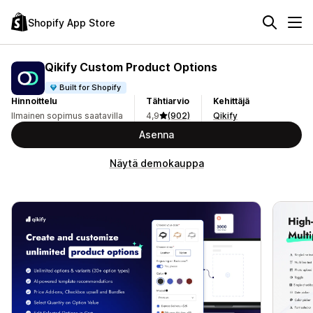
Shopify App Store
Qikify Custom Product Options
Built for Shopify
Hinnoittelu
Tähtiarvio
Kehittäjä
Ilmainen sopimus saatavilla
4,9
(902)
Qikify
Asenna
Näytä demokauppa