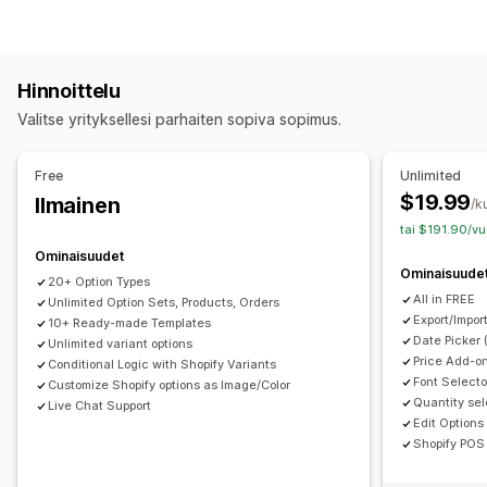
Valintaruudut
Väriruudut
Ehdollinen logiikka
Fontit
Päivämäärät
Pudotusvalikot
Tiedostojen lataus (lähettäminen)
Hinnoittelu
Useiden kohteiden valinta
Numerot
Valintapainikkeet
Valitse yrityksellesi parhaiten sopiva sopimus.
Mukautettu teksti
Lahjan paketointi
Mukautettu CSS-koodi
Mukautettu HTML-koodi
Free
Unlimited
Esikatselu
Käännös
Tuonti ja vienti
$19.99
Ilmainen
/k
Tuoteversioiden näyttäminen
tai $191.90/vu
Hinnoittelu
Ominaisuudet
Ominaisuude
Mukautettu hinnoittelu
Lisäosat
20+ Option Types
All in FREE
Unlimited Option Sets, Products, Orders
Versiokohtaiset lisämaksut
Asennusmaksut
Export/Impor
10+ Ready-made Templates
Premium-lisämaksut
Date Picker 
Unlimited variant options
Price Add-on
Conditional Logic with Shopify Variants
Varasto
Font Selecto
Customize Shopify options as Image/Color
Quantity sel
Varastosta loppuneiden tuotteiden piilottaminen
Live Chat Support
Edit Options
Automaattiset päivitykset
Shopify POS 