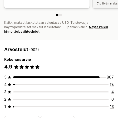
7 päivän maks
Kaikki maksut laskutetaan valuutassa USD. Toistuvat ja
käyttöperusteiset maksut laskutetaan 30 päivän välein.
Näytä kaikki
hinnoitteluvaihtoehdot
Arvostelut
(902)
Kokonaisarvio
4,9
5
867
4
18
3
4
2
0
1
13