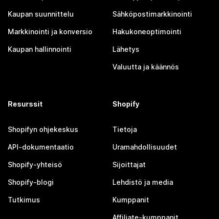
Kaupan suunnittelu
Sähköpostimarkkinointi
Markkinointi ja konversio
Hakukoneoptimointi
Kaupan hallinnointi
Lähetys
Valuutta ja käännös
Resurssit
Shopify
Shopifyn ohjekeskus
Tietoja
API-dokumentaatio
Uramahdollisuudet
Shopify-yhteisö
Sijoittajat
Shopify-blogi
Lehdistö ja media
Tutkimus
Kumppanit
Affiliate-kumppanit