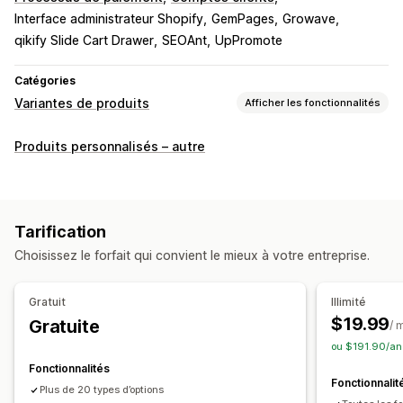
Interface administrateur Shopify
GemPages
Growave
qikify Slide Cart Drawer
SEOAnt
UpPromote
Catégories
Variantes de produits
Afficher les fonctionnalités
Personnalisation
Produits personnalisés – autre
Cases à cocher
Échantillons
Logique conditionnelle
Polices
Dates
Menus déroulants
Importations de fichiers
Sélection multiple
Numéros
Boutons radio
Tarification
Texte personnalisé
Emballage cadeau
Choisissez le forfait qui convient le mieux à votre entreprise.
CSS personnalisées
HTML personnalisé
Prévisualisation
Traduction
Import et export
Affichage des variantes
Gratuit
Illimité
Tarification
$19.99
Gratuite
/ 
Tarification personnalisée
Compléments
ou $191.90/an
Suppléments par variante
Frais de configuration
Fonctionnalités
Fonctionnalit
Suppléments premium
Plus de 20 types d’options