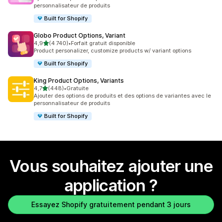
personnalisateur de produits
Built for Shopify
Globo Product Options, Variant
étoile(s) sur 5
4,9
(4 740)
•
Forfait gratuit disponible
4740 avis au total
Product personalizer, customize products w/ variant options
Built for Shopify
King Product Options, Variants
étoile(s) sur 5
4,7
(448)
•
Gratuite
448 avis au total
Ajouter des options de produits et des options de variantes avec le
personnalisateur de produits
Built for Shopify
Vous souhaitez ajouter une
application ?
Essayez Shopify gratuitement pendant 3 jours