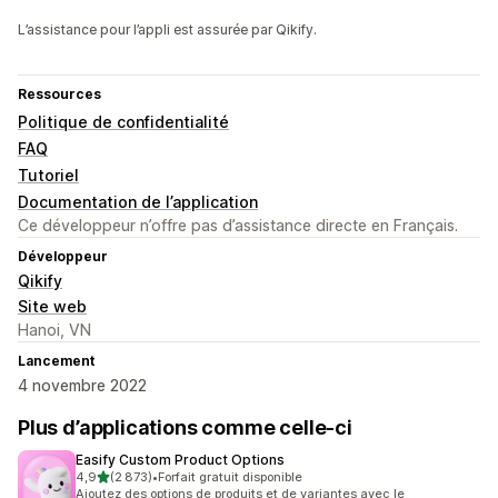
L’assistance pour l’appli est assurée par Qikify.
Ressources
Politique de confidentialité
FAQ
Tutoriel
Documentation de l’application
Ce développeur n’offre pas d’assistance directe en Français.
Développeur
Qikify
Site web
Hanoi, VN
Lancement
4 novembre 2022
Plus d’applications comme celle-ci
Easify Custom Product Options
étoile(s) sur 5
4,9
(2 873)
•
Forfait gratuit disponible
2873 avis au total
Ajoutez des options de produits et de variantes avec le