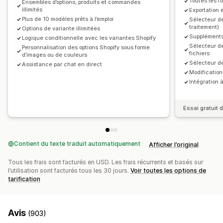
Toutes les fo
Ensembles d’options, produits et commandes
illimités
Stock
Exportation 
Plus de 10 modèles prêts à l’emploi
Sélecteur de
Masquer les produits en rupture de stock
traitement)
Options de variante illimitées
Mises à jour automatiques
Suppléments 
Logique conditionnelle avec les variantes Shopify
Sélecteur de
Personnalisation des options Shopify sous forme
fichiers
d’images ou de couleurs
Sélecteur de
Assistance par chat en direct
Modification
Intégration 
Essai gratuit d
Contient du texte traduit automatiquement
Afficher l’original
Tous les frais sont facturés en USD. Les frais récurrents et basés sur
l’utilisation sont facturés tous les 30 jours.
Voir toutes les options de
tarification
Avis
(903)