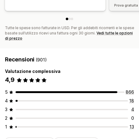
Prova gratuita 
Tutte le spese sono fatturate in USD. Per gli addebiti ricorrenti e le spese
basate sull’utilizzo ricevi una fattura ogni 30 giorni.
Vedi tutte le opzioni
di prezzo
Recensioni
(901)
Valutazione complessiva
4,9
5
866
4
18
3
4
2
0
1
13