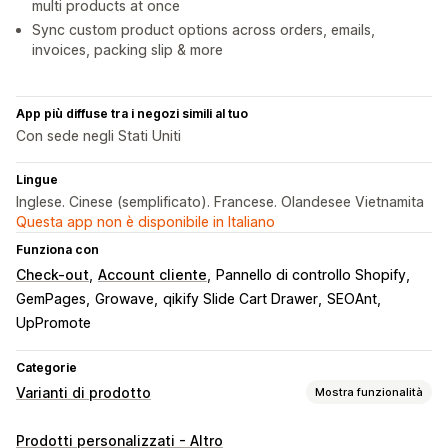
multi products at once
Sync custom product options across orders, emails,
invoices, packing slip & more
App più diffuse tra i negozi simili al tuo
Con sede negli Stati Uniti
Lingue
Inglese. Cinese (semplificato). Francese. Olandesee Vietnamita
Questa app non è disponibile in Italiano
Funziona con
Check-out
Account cliente
Pannello di controllo Shopify
GemPages
Growave
qikify Slide Cart Drawer
SEOAnt
UpPromote
Categorie
Varianti di prodotto
Mostra funzionalità
Personalizzazione
Prodotti personalizzati - Altro