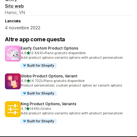
Sito web
Hanoi, VN
Lanciata
4 novembre 2022
Altre app come questa
Easify Custom Product Options
stelle su 5
4,9
(2.864)
•
Piano gratuito disponibile
2864 recensioni totali
Add product options variants options with product personalizer
Built for Shopify
Globo Product Options, Variant
stelle su 5
4,9
(4.732)
•
Piano gratuito disponibile
4732 recensioni totali
Product personalizer, custom product option w/ variant options
Built for Shopify
King Product Options, Variants
stelle su 5
4,7
(446)
•
Gratis
446 recensioni totali
Add product options variants options with product personalizer
Built for Shopify