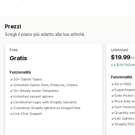
Caselle di spunta
Campioni di colore
Logica condizionale
Font
Date
Menu a discesa
Caricamento di file
Selezione multipla
Numeri
Pulsanti di opzione
Prezzi
Testo personalizzato
Confezione regalo
Scegli il piano più adatto alla tua attività.
CSS personalizzato
HTML personalizzato
Anteprima
Traduzione
Importazione ed esportazione
Free
Unlimited
Visualizzazione delle varianti
$19.99
Gratis
/m
Prezzi
o a $191.90/a
Prezzi personalizzati
Componenti aggiuntivi
Funzionalità
Funzionalità
Supplementi per varianti
Spese di configurazione
20+ Option Types
All in FREE
Unlimited Option Sets, Products, Orders
Supplementi premium
Export/Impor
10+ Ready-made Templates
Date Picker 
Unlimited variant options
Scorte
Price Add-on
Conditional Logic with Shopify Variants
Nascondi prodotti esauriti
Aggiornamenti automatici
Font Selecto
Customize Shopify options as Image/Color
Quantity sel
Live Chat Support
Edit Options
Shopify POS 