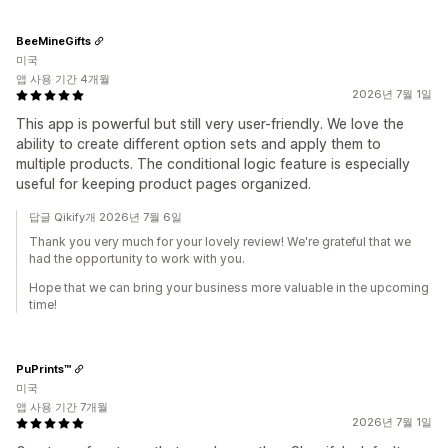
BeeMineGifts
미국
앱 사용 기간 4개월
2026년 7월 1일
This app is powerful but still very user-friendly. We love the
ability to create different option sets and apply them to
multiple products. The conditional logic feature is especially
useful for keeping product pages organized.
답글 Qikify개 2026년 7월 6일
Thank you very much for your lovely review! We're grateful that we
had the opportunity to work with you.
Hope that we can bring your business more valuable in the upcoming
time!
PuPrints™️
미국
앱 사용 기간 7개월
2026년 7월 1일