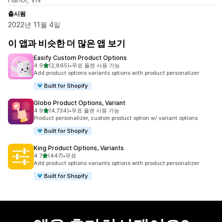
출시됨
2022년 11월 4일
이 앱과 비슷한 더 많은 앱 보기
Easify Custom Product Options
별 5개 중
4.9
(2,865)
•
무료 플랜 사용 가능
총 리뷰 2865개
Add product options variants options with product personalizer
Built for Shopify
Globo Product Options, Variant
별 5개 중
4.9
(4,734)
•
무료 플랜 사용 가능
총 리뷰 4734개
Product personalizer, custom product option w/ variant options
Built for Shopify
King Product Options, Variants
별 5개 중
4.7
(447)
•
무료
총 리뷰 447개
Add product options variants options with product personalizer
Built for Shopify