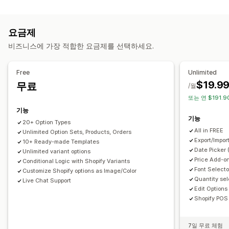
다중 선택
숫자
라디오 버튼
사용자 지정 텍스트
선물 포장
사용자 지정 CSS
사용자 지정 HTML
미리 보기
번역
요금제
가져오기 및 내보내기
이형 상품 표시
비즈니스에 가장 적합한 요금제를 선택하세요.
가격 책정
사용자 지정 가격 책정
추가 옵션 상품
이형 상품 추가 요금
Free
Unlimited
설정 요금
프리미엄 추가 요금
$19.9
무료
/월
또는 연 $191.9
재고
기능
품절 상품 숨기기
자동 업데이트
기능
20+ Option Types
All in FREE
Unlimited Option Sets, Products, Orders
Export/Impor
10+ Ready-made Templates
Date Picker 
Unlimited variant options
Price Add-on
Conditional Logic with Shopify Variants
Font Selecto
Customize Shopify options as Image/Color
Quantity sel
Live Chat Support
Edit Options
Shopify POS 
7일 무료 체험