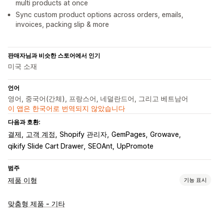
multi products at once
Sync custom product options across orders, emails,
invoices, packing slip & more
판매자님과 비슷한 스토어에서 인기
미국 소재
언어
영어, 중국어(간체), 프랑스어, 네덜란드어, 그리고 베트남어
이 앱은 한국어로 번역되지 않았습니다
다음과 호환:
결제
고객 계정
Shopify 관리자
GemPages
Growave
qikify Slide Cart Drawer
SEOAnt
UpPromote
범주
제품 이형
기능 표시
맞춤 설정
맞춤형 제품 - 기타
확인란
견본
조건 논리
글꼴
날짜
드롭다운
파일 업로드