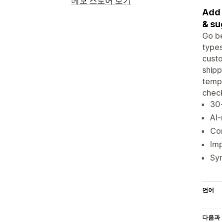
데모 스토어 보기
Add 
& su
Go be
types
custo
shipp
templ
chec
30+
AI
Con
Imp
Syn
언어
다음과 