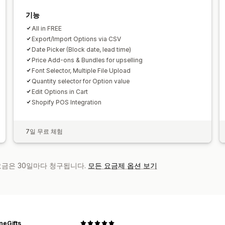
기능
All in FREE
Export/Import Options via CSV
Date Picker (Block date, lead time)
Price Add-ons & Bundles for upselling
Font Selector, Multiple File Upload
Quantity selector for Option value
Edit Options in Cart
Shopify POS Integration
7일 무료 체험
 요금은 30일마다 청구됩니다.
모든 요금제 옵션 보기
neGifts