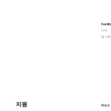
FoxWis
미국
앱 사용
지원
리소스