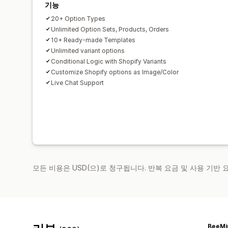
기능
20+ Option Types
Unlimited Option Sets, Products, Orders
10+ Ready-made Templates
Unlimited variant options
Conditional Logic with Shopify Variants
Customize Shopify options as Image/Color
Live Chat Support
모든 비용은 USD(으)로 청구됩니다. 반복 요금 및 사용 기반
BeeMi