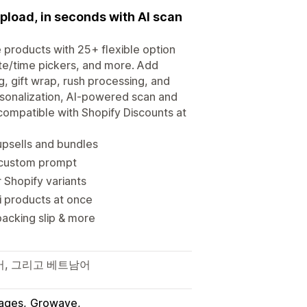
upload, in seconds with AI scan
 products with 25+ flexible option
te/time pickers, and more. Add
, gift wrap, rush processing, and
rsonalization, AI-powered scan and
compatible with Shopify Discounts at
upsells and bundles
 custom prompt
 Shopify variants
i products at once
packing slip & more
어, 그리고 베트남어
ages
Growave