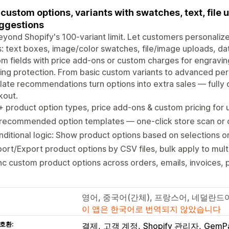
custom options, variants with swatches, text, file 
ggestions
yond Shopify's 100-variant limit. Let customers personalize
: text boxes, image/color swatches, file/image uploads, da
m fields with price add-ons or custom charges for engraving
ing protection. From basic custom variants to advanced pe
ate recommendations turn options into extra sales — fully 
kout.
 product option types, price add-ons & custom pricing for 
-recommended option templates — one-click store scan or
ditional logic: Show product options based on selections or
ort/Export product options by CSV files, bulk apply to mult
c custom product options across orders, emails, invoices, 
영어, 중국어(간체), 프랑스어, 네덜란드
이 앱은 한국어로 번역되지 않았습니다
호환:
결제
고객 계정
Shopify 관리자
GemP