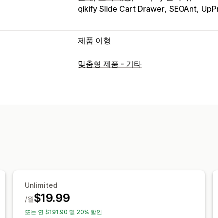
qikify Slide Cart Drawer
SEOAnt
UpP
제품 이형
맞춤 설정
맞춤형 제품 - 기타
확인란
견본
조건 논리
글꼴
날짜
드
라디오 버튼
사용자 지정 텍스트
선물 
사용자 지정 HTML
미리 보기
번역
가
가격 책정
사용자 지정 가격 책정
추가 옵션 상품
프리미엄 추가 요금
재고
품절 상품 숨기기
자동 업데이트
Unlimited
$19.99
/월
또는 연 $191.90 및 20% 할인