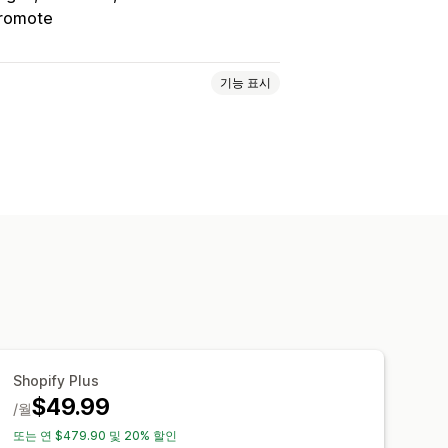
romote
기능 표시
롭다운
파일 업로드
다중 선택
숫자
포장
사용자 지정 CSS
져오기 및 내보내기
이형 상품 표시
이형 상품 추가 요금
설정 요금
Shopify Plus
$49.99
/월
또는 연 $479.90 및 20% 할인