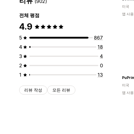
리뷰
(902)
미국
앱 사용
전체 평점
4.9
5
867
4
18
3
4
2
0
1
13
PuPrin
미국
리뷰 작성
모든 리뷰
앱 사용