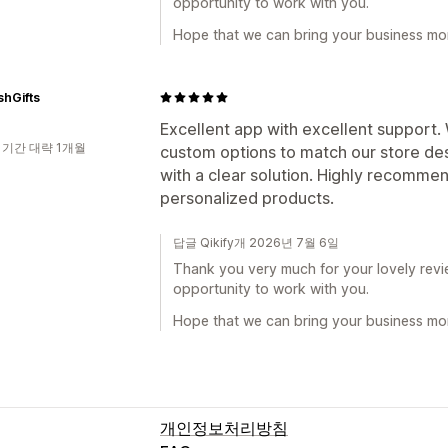
opportunity to work with you.
Hope that we can bring your business mor
hGifts
Excellent app with excellent support
 기간 대략 1개월
custom options to match our store de
with a clear solution. Highly recommen
personalized products.
답글 Qikify개 2026년 7월 6일
Thank you very much for your lovely revie
opportunity to work with you.
Hope that we can bring your business mor
개인정보처리방침