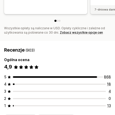
7-dniowa dar
Wszystkie opłaty są naliczane w USD. Opłaty cykliczne i zależne od
użytkowania są pobierane co 30 dni.
Zobacz wszystkie opcje cen
Recenzje
(903)
Ogólna ocena
4,9
5
868
4
18
3
4
2
0
1
13