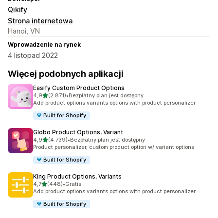
Qikify
Strona internetowa
Hanoi, VN
Wprowadzenie na rynek
4 listopad 2022
Więcej podobnych aplikacji
Easify Custom Product Options
na 5 gwiazdek
4,9
(2 871)
•
Bezpłatny plan jest dostępny
Łączna liczba recenzji: 2871
Add product options variants options with product personalizer
Built for Shopify
Globo Product Options, Variant
na 5 gwiazdek
4,9
(4 739)
•
Bezpłatny plan jest dostępny
Łączna liczba recenzji: 4739
Product personalizer, custom product option w/ variant options
Built for Shopify
King Product Options, Variants
na 5 gwiazdek
4,7
(448)
•
Gratis
Łączna liczba recenzji: 448
Add product options variants options with product personalizer
Built for Shopify