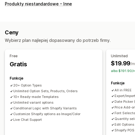
Dostosowanie
Produkty niestandardowe – Inne
Pola wyboru
Próbki
Logika warunkowa
Czcionki
Daty
Listy rozwijane
Przesyłanie pliku
Wielokrotny wybór
Numery
Przyciski opcji
Niestandardowy tekst
Ceny
Opakowanie prezentu
Niestandardowy CSS
Wybierz plan najlepiej dopasowany do potrzeb firmy.
Niestandardowy HTML
Podgląd
Tłumaczenie
Import i eksport
Wyświetlanie wariantów
Free
Unlimited
Ceny
$19.99
Gratis
/m
Niestandardowe ceny
Dodatki add-on
albo $191.90/
Dopłaty do wariantów
Opłaty konfiguracyjne
Funkcje
Funkcje
Dopłaty do wersji premium
20+ Option Types
All in FREE
Unlimited Option Sets, Products, Orders
Zapasy
Export/Impor
10+ Ready-made Templates
Date Picker 
Unlimited variant options
Ukrywanie wyczerpanych zapasów
Price Add-on
Conditional Logic with Shopify Variants
Automatyczne aktualizacje
Font Selecto
Customize Shopify options as Image/Color
Quantity sel
Live Chat Support
Edit Options
Shopify POS 