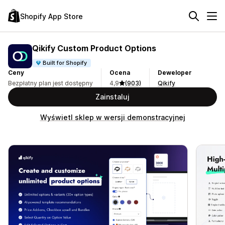
Shopify App Store
Qikify Custom Product Options
Built for Shopify
Ceny
Ocena
Deweloper
Bezpłatny plan jest dostępny
4,9
(903)
Qikify
Zainstaluj
Wyświetl sklep w wersji demonstracyjnej