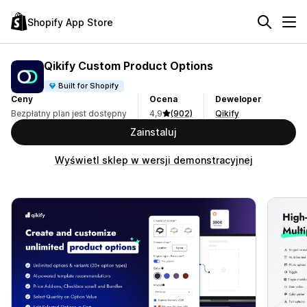
Shopify App Store
Qikify Custom Product Options
Built for Shopify
Ceny
Ocena
Deweloper
Bezpłatny plan jest dostępny
4,9
(902)
Qikify
Zainstaluj
Wyświetl sklep w wersji demonstracyjnej