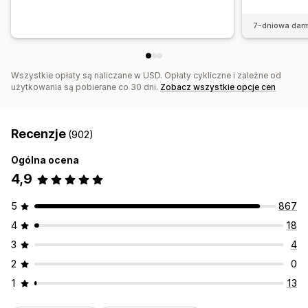
7-dniowa dar
Wszystkie opłaty są naliczane w USD. Opłaty cykliczne i zależne od
użytkowania są pobierane co 30 dni.
Zobacz wszystkie opcje cen
Recenzje
(902)
Ogólna ocena
4,9
5
867
4
18
3
4
2
0
1
13