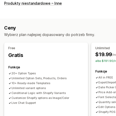
Dostosowanie
Produkty niestandardowe – Inne
Pola wyboru
Próbki
Logika warunkowa
Czcionki
Daty
Listy rozwijane
Przesyłanie pliku
Wielokrotny wybór
Numery
Przyciski opcji
Niestandardowy tekst
Ceny
Opakowanie prezentu
Niestandardowy CSS
Wybierz plan najlepiej dopasowany do potrzeb firmy.
Niestandardowy HTML
Podgląd
Tłumaczenie
Import i eksport
Wyświetlanie wariantów
Free
Unlimited
Ceny
$19.99
Gratis
/m
Niestandardowe ceny
Dodatki add-on
albo $191.90/
Dopłaty do wariantów
Opłaty konfiguracyjne
Funkcje
Funkcje
Dopłaty do wersji premium
20+ Option Types
All in FREE
Unlimited Option Sets, Products, Orders
Zapasy
Export/Impor
10+ Ready-made Templates
Date Picker 
Unlimited variant options
Ukrywanie wyczerpanych zapasów
Price Add-on
Conditional Logic with Shopify Variants
Automatyczne aktualizacje
Font Selecto
Customize Shopify options as Image/Color
Quantity sel
Live Chat Support
Edit Options
Shopify POS 