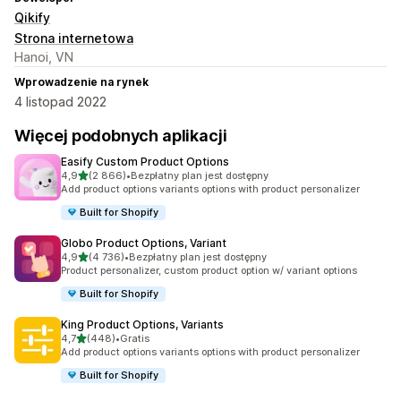
Qikify
Strona internetowa
Hanoi, VN
Wprowadzenie na rynek
4 listopad 2022
Więcej podobnych aplikacji
Easify Custom Product Options
na 5 gwiazdek
4,9
(2 866)
•
Bezpłatny plan jest dostępny
Łączna liczba recenzji: 2866
Add product options variants options with product personalizer
Built for Shopify
Globo Product Options, Variant
na 5 gwiazdek
4,9
(4 736)
•
Bezpłatny plan jest dostępny
Łączna liczba recenzji: 4736
Product personalizer, custom product option w/ variant options
Built for Shopify
King Product Options, Variants
na 5 gwiazdek
4,7
(448)
•
Gratis
Łączna liczba recenzji: 448
Add product options variants options with product personalizer
Built for Shopify